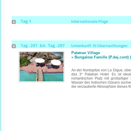
Tag 1
Internationale Flüge
Tag -297 bis Tag -287
Unterkunft 10 Übernachtungen
Patatran Village
» Bungalow Famille (P.dej.cont
An der Nordspitze von La Digue, ober
das 3* Patatran Hotel. Es ist idea
romantischen Platz mit großartiger S
Wasser des Indischen Ozeans suchen
die verzauberte Atmosphäre dieses fr