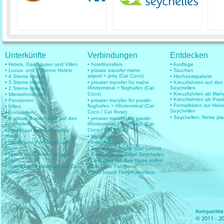
Unterkünfte
Verbindungen
Entdecken
• Hotels, Gasthäuser und Villen
• hoteltransfers
• Ausflüge
• Luxus- und 5 Sterne Hotels
• private transfer mahe
• Tauchen
airport > jetty (Cat Coco)
• 4 Sterne Hotels
• Hochzeitspakete
• 3 Sterne Hotels
• privater transfer für mahe
• Kreuzfahrten auf den
fÄhrterminal > flughafen (Cat
Seychellen
• 2 Sterne Hotels
Coco)
• Kreuzfahrten ab Mah
• Mietwohnungen
• Kreuzfahrten ab Prasl
• Pensionen
• privater transfer für praslin
• Formalitäten zur Heir
flughafen > fÄhrterminal (Cat
• Villen
Seychellen
Coco / Cat Rose)
• Luxusvillen
• Seychellen: Reise pl
• 6 urlaub & aufenthalt auf den
• privater transfer für praslin
seychellen
fÄhrterminal > flughafen (Cat
Coco / Cat Rose)
• Hotels auf den Seychellen
(Karte)
• Mietwagen
• Hotels und Pensionen auf
• Inlandsflüge
Mahe
• Seeverbindungen (Cat Cocos)
• Hotels und Pensionen auf
• Internationale Flüge Seychelles
Praslin
• Gestalten Sie Ihre Reise online
• Hotels und Pensionen auf La
• Cat Coco Fahrpläne
Digue
• Inter Island Ferry Fahrpläne
Kompatible 
© 2011 - 20