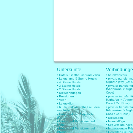
Unterkünfte
Verbindung
• Hotels, Gasthäuser und Villen
• hoteltransfers
• Luxus- und 5 Sterne Hotels
• private transfer 
airport > jetty (Cat 
• 4 Sterne Hotels
• 3 Sterne Hotels
• privater transfer 
fÄhrterminal > flug
• 2 Sterne Hotels
Coco)
• Mietwohnungen
• Pensionen
• privater transfer fü
flughafen > fÄhrter
• Villen
Coco / Cat Rose)
• Luxusvillen
• 6 urlaub & aufenthalt auf den
• privater transfer fü
seychellen
fÄhrterminal > flug
Coco / Cat Rose)
• Hotels auf den Seychellen
(Karte)
• Mietwagen
• Hotels und Pensionen auf
• Inlandsflüge
Mahe
• Seeverbindungen
• Hotels und Pensionen auf
• Internationale Fl
Praslin
• Gestalten Sie Ihr