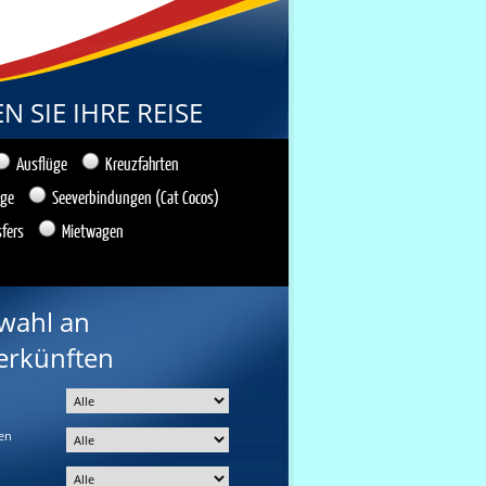
 SIE IHRE REISE
Ausflüge
Kreuzfahrten
üge
Seeverbindungen (Cat Cocos)
sfers
Mietwagen
wahl an
erkünften
en