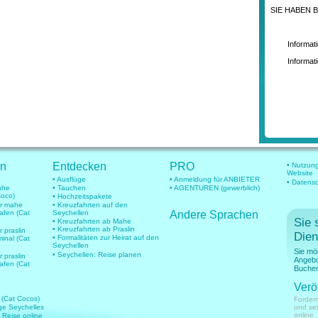
SIE HABEN 
Informatio
Informatio
en
Entdecken
PRO
• Nutzun
Website
• Ausflüge
• Anmeldung für ANBIETER
• Datens
mahe
• Tauchen
• AGENTUREN (gewerblich)
Coco)
• Hochzeitspakete
für mahe
• Kreuzfahrten auf den
hafen (Cat
Seychellen
Andere Sprachen
Sie 
• Kreuzfahrten ab Mahe
• Kreuzfahrten ab Praslin
r praslin
Dien
• Formalitäten zur Heirat auf den
minal (Cat
Seychellen
Sie mö
• Seychellen: Reise planen
r praslin
Angebo
hafen (Cat
Buchen
Verö
 (Cat Cocos)
Fordern
üge Seychelles
und se
online
e Reise online