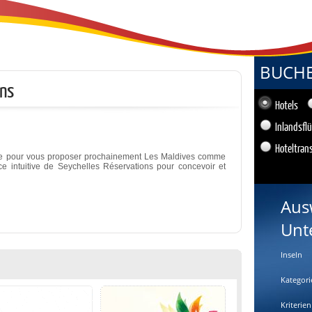
BUCHEN
ons
Hotels
Inlandsfl
Hoteltran
vre pour vous proposer prochainement Les Maldives comme
face intuitive de Seychelles Réservations pour concevoir et
Aus
Unt
Inseln
Kategori
Kriterien