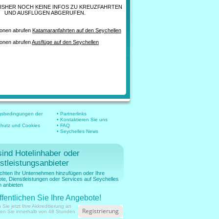
BISHER NOCH KEINE INFOS ZU KREUZFAHRTEN
UND AUSFLÜGEN ABGERUFEN.
nen abrufen
Katamaranfahrten auf den Seychellen
nen abrufen
Ausflüge auf den Seychellen
gsbedingungen der
• Partnerlinks
• Kontaktieren Sie uns
chutz und Cookies
• FAQ
• Seychelles News
sind Hotelinhaber oder
stleistungsanbieter
chten Ihr Unternehmen hinzufügen oder Ihre
te, Dienstleistungen oder Services auf Seychelles
 anbieten
ffentlichen Sie Ihre Angebote!
 Sie jetzt Ihre Akkreditierung an
Registrierung
ien Sie innerhalb von 48 Stunden