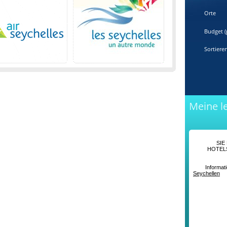
Orte
Budget (
Sortiere
Meine l
SIE
HOTELS
Informatio
Seychellen