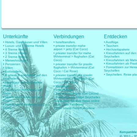
Unterkünfte
Verbindungen
Entdecken
• Hotels, Gasthäuser und Villen
• hoteltransfers
• Ausflüge
• Luxus- und 5 Sterne Hotels
• private transfer mahe
• Tauchen
airport > jetty (Cat Coco)
• 4 Sterne Hotels
• Hochzeitspakete
• 3 Sterne Hotels
• privater transfer für mahe
• Kreuzfahrten auf den
fÄhrterminal > flughafen (Cat
Seychellen
• 2 Sterne Hotels
Coco)
• Kreuzfahrten ab Mah
• Mietwohnungen
• Kreuzfahrten ab Prasl
• Pensionen
• privater transfer für praslin
• Formalitäten zur Heir
flughafen > fÄhrterminal (Cat
• Villen
Seychellen
Coco / Cat Rose)
• Luxusvillen
• Seychellen: Reise pl
• 6 urlaub & aufenthalt auf den
• privater transfer für praslin
seychellen
fÄhrterminal > flughafen (Cat
Coco / Cat Rose)
• Hotels auf den Seychellen
(Karte)
• Mietwagen
• Hotels und Pensionen auf
• Inlandsflüge
Mahe
• Seeverbindungen (Cat Cocos)
• Hotels und Pensionen auf
• Internationale Flüge Seychelles
Praslin
• Gestalten Sie Ihre Reise online
• Hotels und Pensionen auf La
• Cat Coco Fahrpläne
Digue
• Inter Island Ferry Fahrpläne
Kompatible 
© 2011 - 20