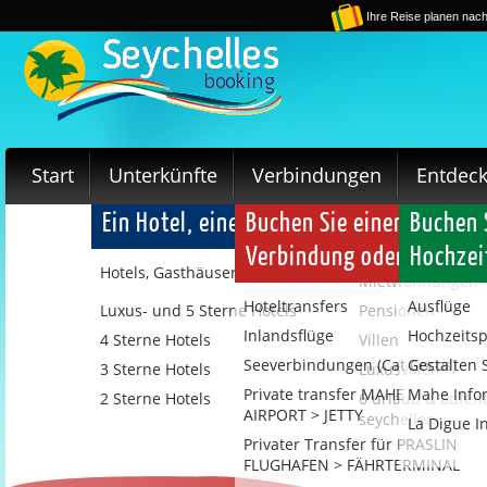
Ihre Reise planen nach
Start
Unterkünfte
Verbindungen
Entdec
Ein Hotel, eine Pension oder eine Villa 
Buchen Sie einen Transfe
Buchen S
Verbindung oder einen In
Hochzei
Hotels, Gasthäuser und Villen
Mietwohnungen
Hoteltransfers
Ausflüge
Luxus- und 5 Sterne Hotels
Pensionen
Inlandsflüge
Hochzeits
4 Sterne Hotels
Villen
Seeverbindungen (Cat Cocos)
Gestalten S
3 Sterne Hotels
Luxusvillen
Private transfer MAHE
Mahe Info
2 Sterne Hotels
6 urlaub & aufent
AIRPORT > JETTY
seychellen
La Digue I
Privater Transfer für PRASLIN
FLUGHAFEN > FÄHRTERMINAL