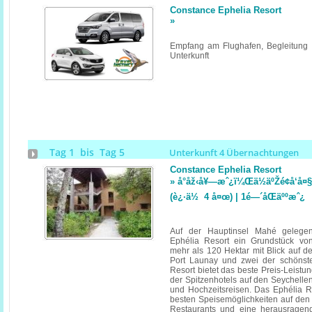
Constance Ephelia Resort
»
Empfang am Flughafen, Begleitung u
Unterkunft
Tag 1 bis Tag 5
Unterkunft 4 Übernachtungen
Constance Ephelia Resort
» å°åž‹å¥—æˆ¿ï¼Œä½äºŽé¢å‘å¤
(è¿·ä½ 4 å¤œ) | 1é—´åŒäººæˆ¿
Auf der Hauptinsel Mahé gelegen
Ephélia Resort ein Grundstück vo
mehr als 120 Hektar mit Blick auf 
Port Launay und zwei der schönste
Resort bietet das beste Preis-Leistun
der Spitzenhotels auf den Seychellen 
und Hochzeitsreisen. Das Ephélia Re
besten Speisemöglichkeiten auf den 
Restaurants und eine herausragende