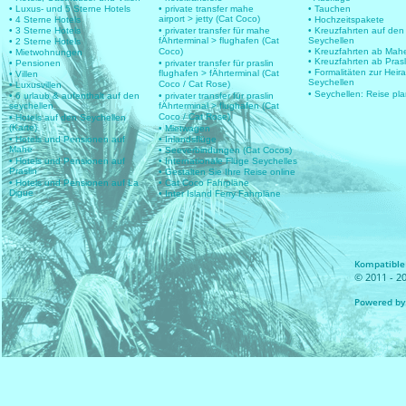
• Luxus- und 5 Sterne Hotels
• private transfer mahe
• Tauchen
airport > jetty (Cat Coco)
• 4 Sterne Hotels
• Hochzeitspakete
• 3 Sterne Hotels
• privater transfer für mahe
• Kreuzfahrten auf den
fÄhrterminal > flughafen (Cat
Seychellen
• 2 Sterne Hotels
Coco)
• Kreuzfahrten ab Mah
• Mietwohnungen
• Kreuzfahrten ab Prasl
• Pensionen
• privater transfer für praslin
• Formalitäten zur Heir
flughafen > fÄhrterminal (Cat
• Villen
Seychellen
Coco / Cat Rose)
• Luxusvillen
• Seychellen: Reise pl
• 6 urlaub & aufenthalt auf den
• privater transfer für praslin
seychellen
fÄhrterminal > flughafen (Cat
Coco / Cat Rose)
• Hotels auf den Seychellen
(Karte)
• Mietwagen
• Hotels und Pensionen auf
• Inlandsflüge
Mahe
• Seeverbindungen (Cat Cocos)
• Hotels und Pensionen auf
• Internationale Flüge Seychelles
Praslin
• Gestalten Sie Ihre Reise online
• Hotels und Pensionen auf La
• Cat Coco Fahrpläne
Digue
• Inter Island Ferry Fahrpläne
Kompatible 
© 2011 - 20
Powered by