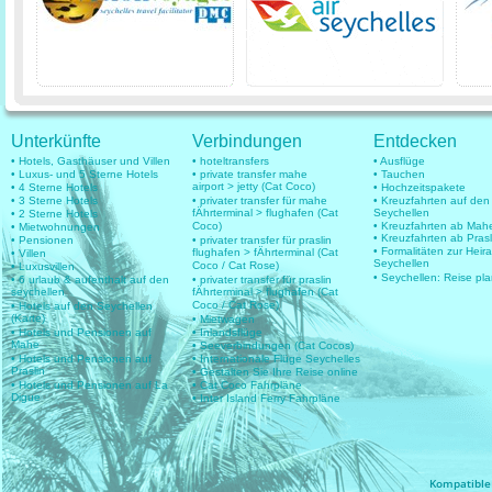
Unterkünfte
Verbindungen
Entdecken
• Hotels, Gasthäuser und Villen
• hoteltransfers
• Ausflüge
• Luxus- und 5 Sterne Hotels
• private transfer mahe
• Tauchen
airport > jetty (Cat Coco)
• 4 Sterne Hotels
• Hochzeitspakete
• 3 Sterne Hotels
• privater transfer für mahe
• Kreuzfahrten auf den
fÄhrterminal > flughafen (Cat
Seychellen
• 2 Sterne Hotels
Coco)
• Kreuzfahrten ab Mah
• Mietwohnungen
• Kreuzfahrten ab Prasl
• Pensionen
• privater transfer für praslin
• Formalitäten zur Heir
flughafen > fÄhrterminal (Cat
• Villen
Seychellen
Coco / Cat Rose)
• Luxusvillen
• Seychellen: Reise pl
• 6 urlaub & aufenthalt auf den
• privater transfer für praslin
seychellen
fÄhrterminal > flughafen (Cat
Coco / Cat Rose)
• Hotels auf den Seychellen
(Karte)
• Mietwagen
• Hotels und Pensionen auf
• Inlandsflüge
Mahe
• Seeverbindungen (Cat Cocos)
• Hotels und Pensionen auf
• Internationale Flüge Seychelles
Praslin
• Gestalten Sie Ihre Reise online
• Hotels und Pensionen auf La
• Cat Coco Fahrpläne
Digue
• Inter Island Ferry Fahrpläne
Kompatible 