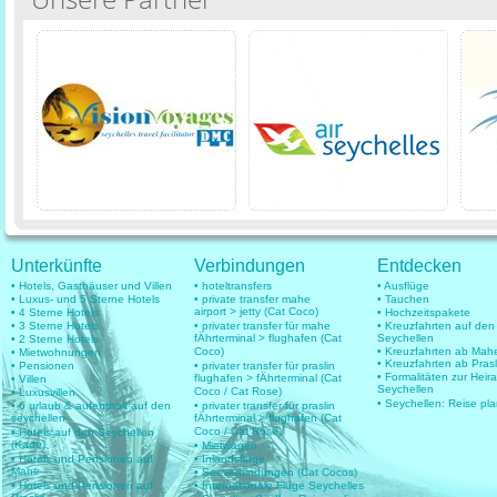
Unterkünfte
Verbindungen
Entdecken
• Hotels, Gasthäuser und Villen
• hoteltransfers
• Ausflüge
• Luxus- und 5 Sterne Hotels
• private transfer mahe
• Tauchen
airport > jetty (Cat Coco)
• 4 Sterne Hotels
• Hochzeitspakete
• 3 Sterne Hotels
• privater transfer für mahe
• Kreuzfahrten auf den
fÄhrterminal > flughafen (Cat
Seychellen
• 2 Sterne Hotels
Coco)
• Kreuzfahrten ab Mah
• Mietwohnungen
• Kreuzfahrten ab Prasl
• Pensionen
• privater transfer für praslin
• Formalitäten zur Heir
flughafen > fÄhrterminal (Cat
• Villen
Seychellen
Coco / Cat Rose)
• Luxusvillen
• Seychellen: Reise pl
• 6 urlaub & aufenthalt auf den
• privater transfer für praslin
seychellen
fÄhrterminal > flughafen (Cat
Coco / Cat Rose)
• Hotels auf den Seychellen
(Karte)
• Mietwagen
• Hotels und Pensionen auf
• Inlandsflüge
Mahe
• Seeverbindungen (Cat Cocos)
• Hotels und Pensionen auf
• Internationale Flüge Seychelles