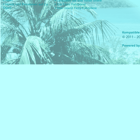
Praslin
• Gestalten Sie Ihre Reise online
• Hotels und Pensionen auf La
• Cat Coco Fahrpläne
Digue
• Inter Island Ferry Fahrpläne
Kompatible 
© 2011 - 20
Powered by