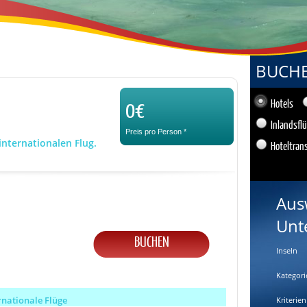
BUCHEN
0€
Hotels
Inlandsfl
Preis pro Person
*
internationalen Flug.
Hoteltran
Aus
Unt
BUCHEN
Inseln
Kategori
rnationale Flüge
Kriterien