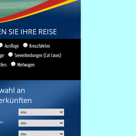
 SIE IHRE REISE
Ausflüge
Kreuzfahrten
üge
Seeverbindungen (Cat Cocos)
sfers
Mietwagen
wahl an
erkünften
en