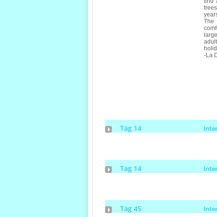
find
tree
years
The 
comfo
larg
adul
holid
-La D
Tag 14
Inte
Tag 14
Inte
Tag 45
Inte