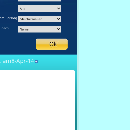
pro Person)
n nach
 am8-Apr-14