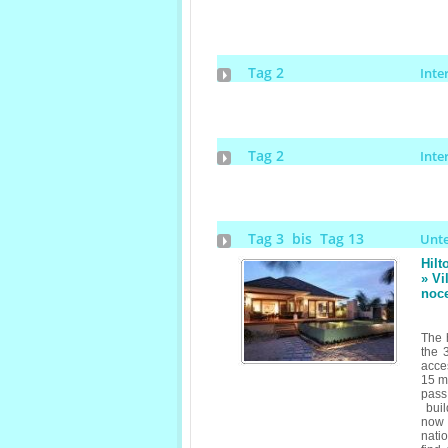
Tag 2
Inte
Tag 2
Inte
Tag 3 bis Tag 13
Unt
Hilt
» Vi
noce
The 
the 
acces
15 mi
pass
buil
now 
nati