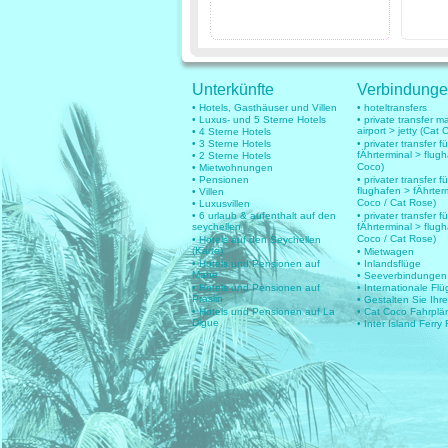
Unterkünfte
Verbindung
• Hotels, Gasthäuser und Villen
• hoteltransfers
• Luxus- und 5 Sterne Hotels
• private transfer 
airport > jetty (Cat 
• 4 Sterne Hotels
• 3 Sterne Hotels
• privater transfer 
fÄhrterminal > flug
• 2 Sterne Hotels
Coco)
• Mietwohnungen
• Pensionen
• privater transfer fü
flughafen > fÄhrter
• Villen
Coco / Cat Rose)
• Luxusvillen
• 6 urlaub & aufenthalt auf den
• privater transfer fü
seychellen
fÄhrterminal > flug
Coco / Cat Rose)
• Hotels auf den Seychellen
(Karte)
• Mietwagen
• Hotels und Pensionen auf
• Inlandsflüge
Mahe
• Seeverbindungen
• Hotels und Pensionen auf
• Internationale Fl
Praslin
• Gestalten Sie Ihr
• Hotels und Pensionen auf La
• Cat Coco Fahrplä
Digue
• Inter Island Ferry