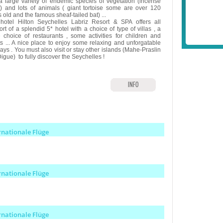
 a large variety of endemic species of vegetation (incense
s) and lots of animals ( giant tortoise some are over 120
 old and the famous sheaf-tailed bat) ...
hotel Hilton Seychelles Labriz Resort & SPA offers all
rt of a splendid 5* hotel with a choice of type of villas , a
e choice of restaurants , some activities for children and
ts ... A nice place to enjoy some relaxing and unforgatable
ays . You must also visit or stay other islands (Mahe-Praslin
igue) to fully discover the Seychelles !
INFO
rnationale Flüge
rnationale Flüge
rnationale Flüge