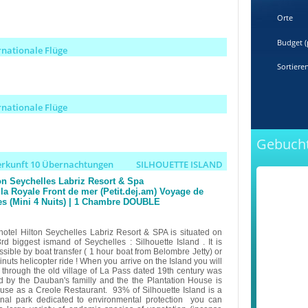
Orte
Budget (
rnationale Flüge
Sortiere
rnationale Flüge
Gebucht
erkunft 10 Übernachtungen
SILHOUETTE ISLAND
on Seychelles Labriz Resort & Spa
lla Royale Front de mer (Petit.dej.am) Voyage de
s (Mini 4 Nuits) | 1 Chambre DOUBLE
hotel Hilton Seychelles Labriz Resort & SPA is situated on
3rd biggest ismand of Seychelles : Silhouette Island . It is
sible by boat transfer ( 1 hour boat from Belombre Jetty) or
nuts helicopter ride ! When you arrive on the Island you will
 through the old village of La Pass dated 19th century was
d by the Dauban's familly and the the Plantation House is
use as a Creole Restaurant. 93% of Silhouette Island is a
onal park dedicated to environmental protection you can