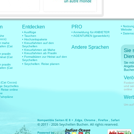
en
Entdecken
PRO
• Nutzun
Website
• Ausflüge
• Anmeldung für ANBIETER
• Datens
mahe
• Tauchen
• AGENTUREN (gewerblich)
Coco)
• Hochzeitspakete
für mahe
• Kreuzfahrten auf den
hafen (Cat
Seychellen
Andere Sprachen
Sie 
• Kreuzfahrten ab Mahe
• Kreuzfahrten ab Praslin
r praslin
Dien
• Formalitäten zur Heirat auf den
minal (Cat
Seychellen
Sie mö
• Seychellen: Reise planen
r praslin
Angebo
hafen (Cat
Buchen
Verö
 (Cat Cocos)
Fordern
üge Seychelles
und se
online
e Reise online
ne
Werb
 Fahrpläne
Um auf
Kompatible Seiten IE 8 + ,Edge, Chrome , Firefox , Safari
© 2011 - 2026 Seychellen Buchen. All rights reserved.
Powered by