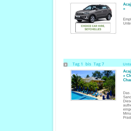
Aca
»
Empf
Unte
Tag 1 bis Tag 7
Unt
Aca
» Ch
Cha
Das 
Sand
Dies
aut
eing
Minu
Prasl