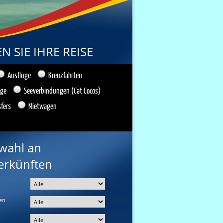
 SIE IHRE REISE
Ausflüge
Kreuzfahrten
üge
Seeverbindungen (Cat Cocos)
sfers
Mietwagen
wahl an
erkünften
en