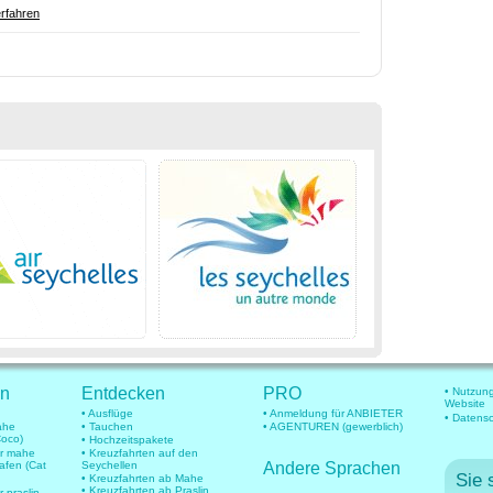
rfahren
en
Entdecken
PRO
• Nutzun
Website
• Ausflüge
• Anmeldung für ANBIETER
• Datens
mahe
• Tauchen
• AGENTUREN (gewerblich)
Coco)
• Hochzeitspakete
für mahe
• Kreuzfahrten auf den
hafen (Cat
Seychellen
Andere Sprachen
Sie 
• Kreuzfahrten ab Mahe
• Kreuzfahrten ab Praslin
r praslin