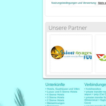
Nutzungsbedingungen und Verwertung -
Mehr e
Unsere Partner
Unterkünfte
Verbindung
• Hotels, Gasthäuser und Villen
• hoteltransfers
• Luxus- und 5 Sterne Hotels
• private transfer 
airport > jetty (Cat 
• 4 Sterne Hotels
• 3 Sterne Hotels
• privater transfer 
fÄhrterminal > flug
• 2 Sterne Hotels
Coco)
• Mietwohnungen
• Pensionen
• privater transfer fü