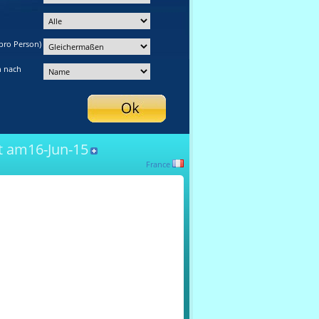
pro Person)
n nach
 am16-Jun-15
France