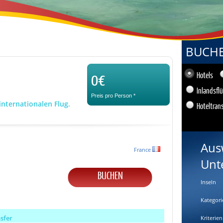
BUCHEN
0€
Hotels
Inlandsfl
Preis pro Person
*
internationalen Flug.
Hoteltran
Aus
France
Unt
BUCHEN
Inseln
Kategori
nsfer
Kriterien