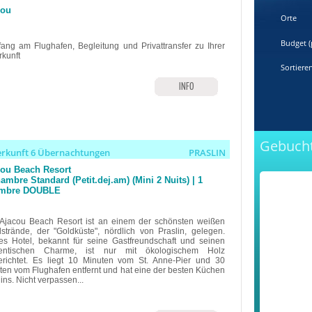
jou
Orte
Budget (
ang am Flughafen, Begleitung und Privattransfer zu Ihrer
rkunft
Sortiere
INFO
Gebucht
erkunft 6 Übernachtungen
PRASLIN
jou Beach Resort
ambre Standard (Petit.dej.am) (Mini 2 Nuits) | 1
mbre DOUBLE
Ajacou Beach Resort ist an einem der schönsten weißen
strände, der "Goldküste", nördlich von Praslin, gelegen.
es Hotel, bekannt für seine Gastfreundschaft und seinen
hentischen Charme, ist nur mit ökologischem Holz
erichtet. Es liegt 10 Minuten vom St. Anne-Pier und 30
ten vom Flughafen entfernt und hat eine der besten Küchen
ins. Nicht verpassen...