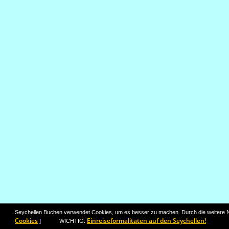
Seychellen Buchen verwendet Cookies, um es besser zu machen. Durch die weitere 
Cookies
Einreiseformalitäten auf den Seychellen!
] WICHTIG: