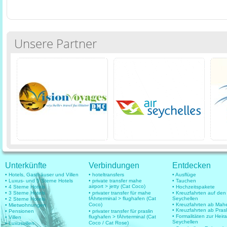
Unsere Partner
Unterkünfte
Verbindungen
Entdecken
• Hotels, Gasthäuser und Villen
• hoteltransfers
• Ausflüge
• Luxus- und 5 Sterne Hotels
• private transfer mahe
• Tauchen
airport > jetty (Cat Coco)
• 4 Sterne Hotels
• Hochzeitspakete
• 3 Sterne Hotels
• privater transfer für mahe
• Kreuzfahrten auf den
fÄhrterminal > flughafen (Cat
Seychellen
• 2 Sterne Hotels
Coco)
• Kreuzfahrten ab Mah
• Mietwohnungen
• Kreuzfahrten ab Prasl
• Pensionen
• privater transfer für praslin
• Formalitäten zur Heir
flughafen > fÄhrterminal (Cat
• Villen
Seychellen
Coco / Cat Rose)
• Luxusvillen