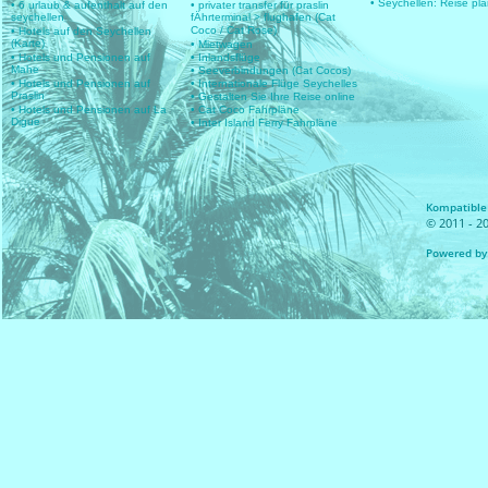
• Seychellen: Reise pl
• 6 urlaub & aufenthalt auf den
• privater transfer für praslin
seychellen
fÄhrterminal > flughafen (Cat
Coco / Cat Rose)
• Hotels auf den Seychellen
(Karte)
• Mietwagen
• Hotels und Pensionen auf
• Inlandsflüge
Mahe
• Seeverbindungen (Cat Cocos)
• Hotels und Pensionen auf
• Internationale Flüge Seychelles
Praslin
• Gestalten Sie Ihre Reise online
• Hotels und Pensionen auf La
• Cat Coco Fahrpläne
Digue
• Inter Island Ferry Fahrpläne
Kompatible 
© 2011 - 20
Powered by