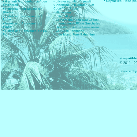
• Seychellen: Reise pl
• 6 urlaub & aufenthalt auf den
• privater transfer für praslin
seychellen
fÄhrterminal > flughafen (Cat
Coco / Cat Rose)
• Hotels auf den Seychellen
(Karte)
• Mietwagen
• Hotels und Pensionen auf
• Inlandsflüge
Mahe
• Seeverbindungen (Cat Cocos)
• Hotels und Pensionen auf
• Internationale Flüge Seychelles
Praslin
• Gestalten Sie Ihre Reise online
• Hotels und Pensionen auf La
• Cat Coco Fahrpläne
Digue
• Inter Island Ferry Fahrpläne
Kompatible 
© 2011 - 20
Powered by