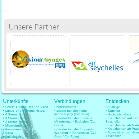
Unsere Partner
Unterkünfte
Verbindungen
Entdecken
• Hotels, Gasthäuser und Villen
• hoteltransfers
• Ausflüge
• Luxus- und 5 Sterne Hotels
• private transfer mahe
• Tauchen
airport > jetty (Cat Coco)
• 4 Sterne Hotels
• Hochzeitspakete
• 3 Sterne Hotels
• privater transfer für mahe
• Kreuzfahrten auf den
fÄhrterminal > flughafen (Cat
Seychellen
• 2 Sterne Hotels
Coco)
• Kreuzfahrten ab Mah
• Mietwohnungen
• Kreuzfahrten ab Prasl
• Pensionen
• privater transfer für praslin
• Formalitäten zur Heir
flughafen > fÄhrterminal (Cat
• Villen
Seychellen
Coco / Cat Rose)
• Luxusvillen