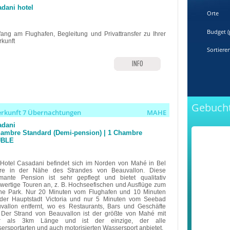
dani hotel
Orte
Budget (
ang am Flughafen, Begleitung und Privattransfer zu Ihrer
rkunft
Sortiere
INFO
Gebuch
erkunft 7 Übernachtungen
MAHE
adani
hambre Standard (Demi-pension) | 1 Chambre
BLE
Hotel Casadani befindet sich im Norden von Mahé in Bel
e in der Nähe des Strandes von Beauvallon. Diese
mante Pension ist sehr gepflegt und bietet qualitativ
wertige Touren an, z. B. Hochseefischen und Ausflüge zum
ne Park. Nur 20 Minuten vom Flughafen und 10 Minuten
der Hauptstadt Victoria und nur 5 Minuten vom Seebad
vallon entfernt, wo es Restaurants, Bars und Geschäfte
. Der Strand von Beauvallon ist der größte von Mahé mit
r als 3km Länge und ist der einzige, der alle
ersportarten und auch motorisierten Wassersport anbietet.