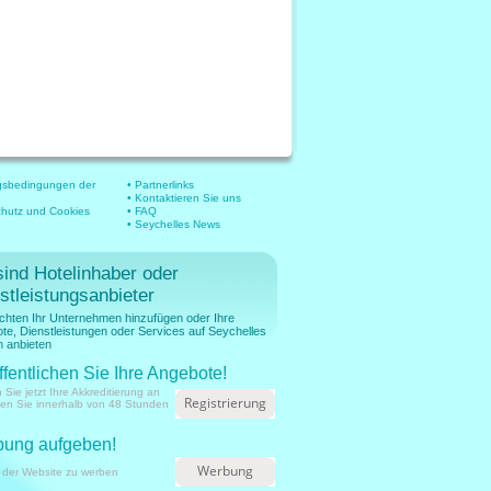
gsbedingungen der
• Partnerlinks
• Kontaktieren Sie uns
chutz und Cookies
• FAQ
• Seychelles News
sind Hotelinhaber oder
stleistungsanbieter
chten Ihr Unternehmen hinzufügen oder Ihre
te, Dienstleistungen oder Services auf Seychelles
 anbieten
ffentlichen Sie Ihre Angebote!
 Sie jetzt Ihre Akkreditierung an
Registrierung
ien Sie innerhalb von 48 Stunden
ung aufgeben!
Werbung
 der Website zu werben