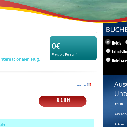
BUCHEN
0€
Hotels
Inlandsfl
Preis pro Person
*
internationalen Flug.
Hoteltran
Aus
France
Unt
BUCHEN
Inseln
Kategori
nsfer
Kriterien