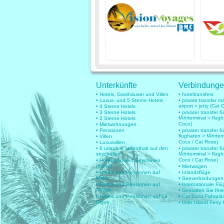
Unterkünfte
Verbindung
• Hotels, Gasthäuser und Villen
• hoteltransfers
• Luxus- und 5 Sterne Hotels
• private transfer 
airport > jetty (Cat 
• 4 Sterne Hotels
• 3 Sterne Hotels
• privater transfer 
fÄhrterminal > flug
• 2 Sterne Hotels
Coco)
• Mietwohnungen
• Pensionen
• privater transfer fü
flughafen > fÄhrter
• Villen
Coco / Cat Rose)
• Luxusvillen
• 6 urlaub & aufenthalt auf den
• privater transfer fü
seychellen
fÄhrterminal > flug
Coco / Cat Rose)
• Hotels auf den Seychellen
(Karte)
• Mietwagen
• Hotels und Pensionen auf
• Inlandsflüge
Mahe
• Seeverbindungen
• Hotels und Pensionen auf
• Internationale Fl
Praslin
• Gestalten Sie Ihr
• Hotels und Pensionen auf La
• Cat Coco Fahrplä
Digue
• Inter Island Ferry