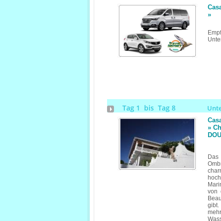
Casa
»
Empf
Unte
Tag 1 bis Tag 8
Unt
Cas
» C
DOU
Das 
Ombr
char
hoch
Mari
von 
Beau
gibt
meh
Wass