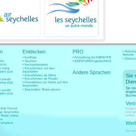
en
Entdecken
PRO
• Nutzun
Website
• Ausflüge
• Anmeldung für ANBIETER
• Datens
mahe
• Tauchen
• AGENTUREN (gewerblich)
Coco)
• Hochzeitspakete
für mahe
• Kreuzfahrten auf den
hafen (Cat
Seychellen
Andere Sprachen
Sie 
• Kreuzfahrten ab Mahe
• Kreuzfahrten ab Praslin
r praslin
Dien
• Formalitäten zur Heirat auf den
minal (Cat
Seychellen
Sie mö
• Seychellen: Reise planen
r praslin
Angebo
hafen (Cat
Buchen
Verö
 (Cat Cocos)
Fordern
üge Seychelles
und se
online
e Reise online
ne
Werb
 Fahrpläne
Um auf