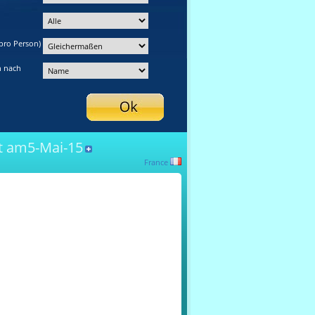
pro Person)
n nach
t am5-Mai-15
France