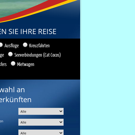
 SIE IHRE REISE
Ausflüge
Kreuzfahrten
üge
Seeverbindungen (Cat Cocos)
sfers
Mietwagen
wahl an
erkünften
en