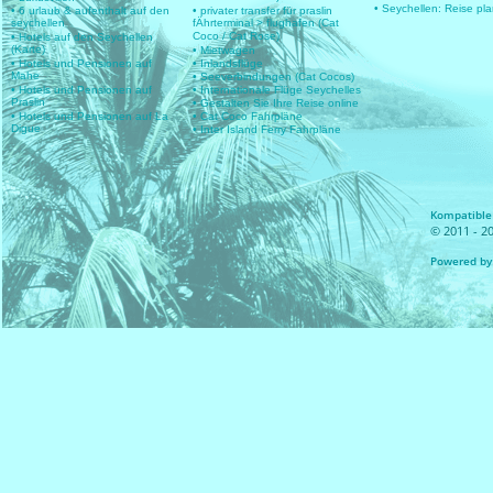
• Seychellen: Reise pl
• 6 urlaub & aufenthalt auf den
• privater transfer für praslin
seychellen
fÄhrterminal > flughafen (Cat
Coco / Cat Rose)
• Hotels auf den Seychellen
(Karte)
• Mietwagen
• Hotels und Pensionen auf
• Inlandsflüge
Mahe
• Seeverbindungen (Cat Cocos)
• Hotels und Pensionen auf
• Internationale Flüge Seychelles
Praslin
• Gestalten Sie Ihre Reise online
• Hotels und Pensionen auf La
• Cat Coco Fahrpläne
Digue
• Inter Island Ferry Fahrpläne
Kompatible 
© 2011 - 20
Powered by