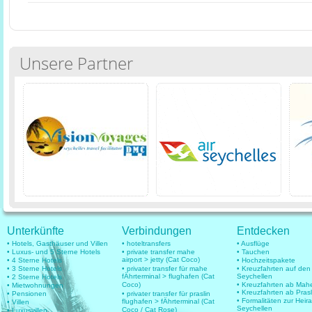
Unsere Partner
Unterkünfte
Verbindungen
Entdecken
• Hotels, Gasthäuser und Villen
• hoteltransfers
• Ausflüge
• Luxus- und 5 Sterne Hotels
• private transfer mahe
• Tauchen
airport > jetty (Cat Coco)
• 4 Sterne Hotels
• Hochzeitspakete
• 3 Sterne Hotels
• privater transfer für mahe
• Kreuzfahrten auf den
fÄhrterminal > flughafen (Cat
Seychellen
• 2 Sterne Hotels
Coco)
• Kreuzfahrten ab Mah
• Mietwohnungen
• Kreuzfahrten ab Prasl
• Pensionen
• privater transfer für praslin
• Formalitäten zur Heir
flughafen > fÄhrterminal (Cat
• Villen
Seychellen
Coco / Cat Rose)
• Luxusvillen