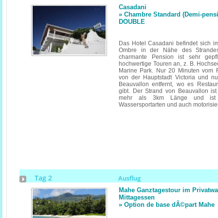
Casadani
» Chambre Standard (Demi-pensi
DOUBLE
Das Hotel Casadani befindet sich 
Ombre in der Nähe des Strandes
charmante Pension ist sehr gepfle
hochwertige Touren an, z. B. Hochs
Marine Park. Nur 20 Minuten vom 
von der Hauptstadt Victoria und 
Beauvallon entfernt, wo es Restau
gibt. Der Strand von Beauvallon is
mehr als 3km Länge und ist 
Wassersportarten und auch motorisier
Tag 2
Ausflug
Mahe Ganztagestour im Privatwa
Mittagessen
» Option de base dÃ©part Mahe