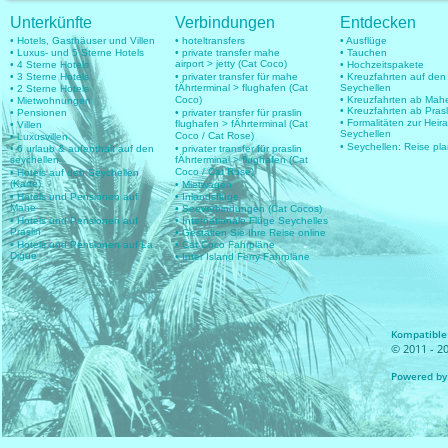
Unterkünfte
Verbindungen
Entdecken
• Hotels, Gasthäuser und Villen
• hoteltransfers
• Ausflüge
• Luxus- und 5 Sterne Hotels
• private transfer mahe
• Tauchen
airport > jetty (Cat Coco)
• 4 Sterne Hotels
• Hochzeitspakete
• 3 Sterne Hotels
• privater transfer für mahe
• Kreuzfahrten auf den
fÄhrterminal > flughafen (Cat
Seychellen
• 2 Sterne Hotels
Coco)
• Kreuzfahrten ab Mah
• Mietwohnungen
• Kreuzfahrten ab Prasl
• Pensionen
• privater transfer für praslin
• Formalitäten zur Heir
flughafen > fÄhrterminal (Cat
• Villen
Seychellen
Coco / Cat Rose)
• Luxusvillen
• Seychellen: Reise pl
• 6 urlaub & aufenthalt auf den
• privater transfer für praslin
seychellen
fÄhrterminal > flughafen (Cat
Coco / Cat Rose)
• Hotels auf den Seychellen
(Karte)
• Mietwagen
• Hotels und Pensionen auf
• Inlandsflüge
Mahe
• Seeverbindungen (Cat Cocos)
• Hotels und Pensionen auf
• Internationale Flüge Seychelles
Praslin
• Gestalten Sie Ihre Reise online
• Hotels und Pensionen auf La
• Cat Coco Fahrpläne
Digue
• Inter Island Ferry Fahrpläne
Kompatible 
© 2011 - 20
Powered by