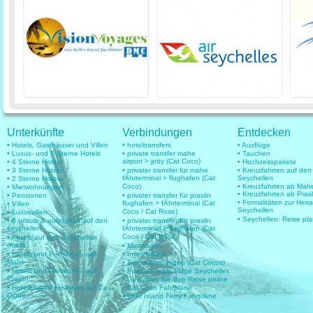
Unterkünfte
Verbindungen
Entdecken
• Hotels, Gasthäuser und Villen
• hoteltransfers
• Ausflüge
• Luxus- und 5 Sterne Hotels
• private transfer mahe
• Tauchen
airport > jetty (Cat Coco)
• 4 Sterne Hotels
• Hochzeitspakete
• 3 Sterne Hotels
• privater transfer für mahe
• Kreuzfahrten auf den
fÄhrterminal > flughafen (Cat
Seychellen
• 2 Sterne Hotels
Coco)
• Kreuzfahrten ab Mah
• Mietwohnungen
• Kreuzfahrten ab Prasl
• Pensionen
• privater transfer für praslin
• Formalitäten zur Heir
flughafen > fÄhrterminal (Cat
• Villen
Seychellen
Coco / Cat Rose)
• Luxusvillen
• Seychellen: Reise pl
• 6 urlaub & aufenthalt auf den
• privater transfer für praslin
seychellen
fÄhrterminal > flughafen (Cat
Coco / Cat Rose)
• Hotels auf den Seychellen
(Karte)
• Mietwagen
• Hotels und Pensionen auf
• Inlandsflüge
Mahe
• Seeverbindungen (Cat Cocos)
• Hotels und Pensionen auf
• Internationale Flüge Seychelles
Praslin
• Gestalten Sie Ihre Reise online
• Hotels und Pensionen auf La
• Cat Coco Fahrpläne
Digue
• Inter Island Ferry Fahrpläne