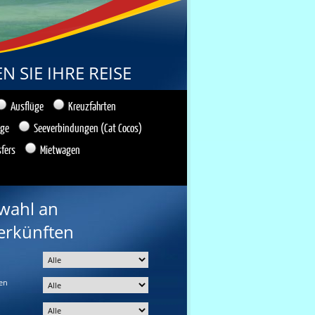
 SIE IHRE REISE
Ausflüge
Kreuzfahrten
üge
Seeverbindungen (Cat Cocos)
sfers
Mietwagen
wahl an
erkünften
en