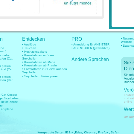
en
Entdecken
PRO
• Nutzun
Website
• Ausflüge
• Anmeldung für ANBIETER
• Datens
mahe
• Tauchen
• AGENTUREN (gewerblich)
Coco)
• Hochzeitspakete
für mahe
• Kreuzfahrten auf den
hafen (Cat
Seychellen
Andere Sprachen
Sie 
• Kreuzfahrten ab Mahe
• Kreuzfahrten ab Praslin
r praslin
Dien
• Formalitäten zur Heirat auf den
minal (Cat
Seychellen
Sie mö
• Seychellen: Reise planen
r praslin
Angebo
hafen (Cat
Buchen
Verö
 (Cat Cocos)
Fordern
üge Seychelles
und se
online
e Reise online
ne
Werb
 Fahrpläne
Um auf
Kompatible Seiten IE 8 + ,Edge, Chrome , Firefox , Safari