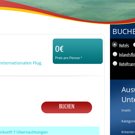
BUCHEN
0€
Hotels
Inlandsfl
Preis pro Person
*
internationalen Flug.
Hoteltran
Aus
Unt
BUCHEN
Inseln
Kategori
erkunft 7 Übernachtungen
Kriterien