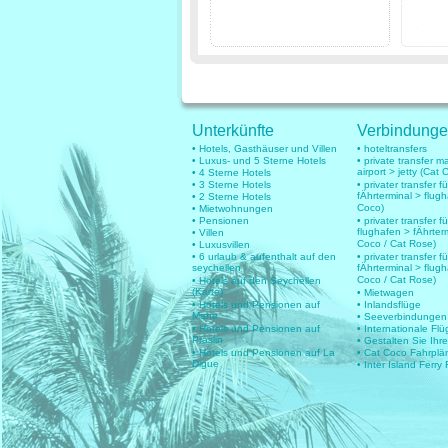
Unterkünfte
Verbindung
• Hotels, Gasthäuser und Villen
• hoteltransfers
• Luxus- und 5 Sterne Hotels
• private transfer 
airport > jetty (Cat 
• 4 Sterne Hotels
• 3 Sterne Hotels
• privater transfer 
fÄhrterminal > flug
• 2 Sterne Hotels
Coco)
• Mietwohnungen
• Pensionen
• privater transfer fü
flughafen > fÄhrter
• Villen
Coco / Cat Rose)
• Luxusvillen
• 6 urlaub & aufenthalt auf den
• privater transfer fü
seychellen
fÄhrterminal > flug
Coco / Cat Rose)
• Hotels auf den Seychellen
(Karte)
• Mietwagen
• Hotels und Pensionen auf
• Inlandsflüge
Mahe
• Seeverbindungen
• Hotels und Pensionen auf
• Internationale Fl
Praslin
• Gestalten Sie Ihr
• Hotels und Pensionen auf La
• Cat Coco Fahrplä
Digue
• Inter Island Ferry