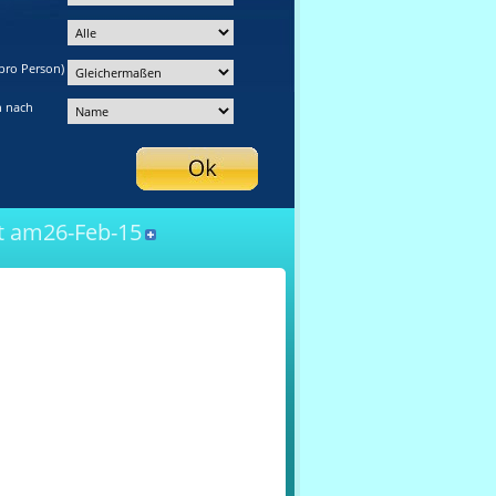
pro Person)
n nach
 am26-Feb-15