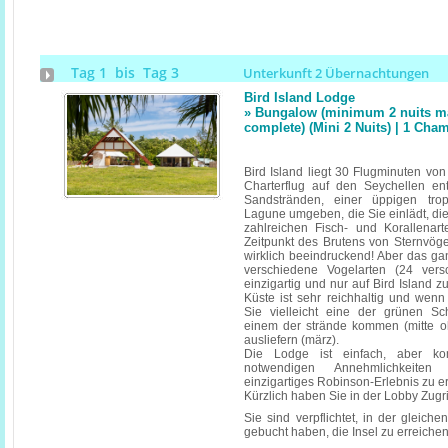
Tag 1 bis Tag 3
Unterkunft 2 Übernachtungen
Bird Island Lodge
» Bungalow (minimum 2 nuits ma
complete) (Mini 2 Nuits) | 1 C
Bird Island liegt 30 Flugminuten vo
Charterflug auf den Seychellen en
Sandstränden, einer üppigen tro
Lagune umgeben, die Sie einlädt, die
zahlreichen Fisch- und Korallenar
Zeitpunkt des Brutens von Sternvögel
wirklich beeindruckend! Aber das gan
verschiedene Vogelarten (24 vers
einzigartig und nur auf Bird Island 
Küste ist sehr reichhaltig und wen
Sie vielleicht eine der grünen Sc
einem der strände kommen (mitte ok
ausliefern (märz).
Die Lodge ist einfach, aber ko
notwendigen Annehmlichkeiten
einzigartiges Robinson-Erlebnis zu er
Kürzlich haben Sie in der Lobby Zugri
Sie sind verpflichtet, in der gleiche
gebucht haben, die Insel zu erreichen