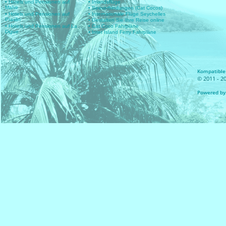
• Hotels und Pensionen auf
• Inlandsflüge
Mahe
• Seeverbindungen (Cat Cocos)
• Hotels und Pensionen auf
• Internationale Flüge Seychelles
Praslin
• Gestalten Sie Ihre Reise online
• Hotels und Pensionen auf La
• Cat Coco Fahrpläne
Digue
• Inter Island Ferry Fahrpläne
Kompatible 
© 2011 - 20
Powered by