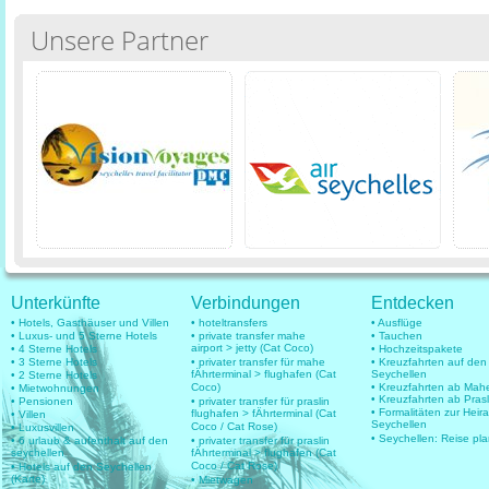
Unsere Partner
Unterkünfte
Verbindungen
Entdecken
• Hotels, Gasthäuser und Villen
• hoteltransfers
• Ausflüge
• Luxus- und 5 Sterne Hotels
• private transfer mahe
• Tauchen
airport > jetty (Cat Coco)
• 4 Sterne Hotels
• Hochzeitspakete
• 3 Sterne Hotels
• privater transfer für mahe
• Kreuzfahrten auf den
fÄhrterminal > flughafen (Cat
Seychellen
• 2 Sterne Hotels
Coco)
• Kreuzfahrten ab Mah
• Mietwohnungen
• Kreuzfahrten ab Prasl
• Pensionen
• privater transfer für praslin
• Formalitäten zur Heir
flughafen > fÄhrterminal (Cat
• Villen
Seychellen
Coco / Cat Rose)
• Luxusvillen
• Seychellen: Reise pl
• 6 urlaub & aufenthalt auf den
• privater transfer für praslin
seychellen
fÄhrterminal > flughafen (Cat
Coco / Cat Rose)
• Hotels auf den Seychellen
(Karte)
• Mietwagen