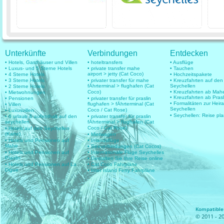
Unterkünfte
Verbindungen
Entdecken
• Hotels, Gasthäuser und Villen
• hoteltransfers
• Ausflüge
• Luxus- und 5 Sterne Hotels
• private transfer mahe
• Tauchen
airport > jetty (Cat Coco)
• 4 Sterne Hotels
• Hochzeitspakete
• 3 Sterne Hotels
• privater transfer für mahe
• Kreuzfahrten auf den
fÄhrterminal > flughafen (Cat
Seychellen
• 2 Sterne Hotels
Coco)
• Kreuzfahrten ab Mah
• Mietwohnungen
• Kreuzfahrten ab Prasl
• Pensionen
• privater transfer für praslin
• Formalitäten zur Heir
flughafen > fÄhrterminal (Cat
• Villen
Seychellen
Coco / Cat Rose)
• Luxusvillen
• Seychellen: Reise pl
• 6 urlaub & aufenthalt auf den
• privater transfer für praslin
seychellen
fÄhrterminal > flughafen (Cat
Coco / Cat Rose)
• Hotels auf den Seychellen
(Karte)
• Mietwagen
• Hotels und Pensionen auf
• Inlandsflüge
Mahe
• Seeverbindungen (Cat Cocos)
• Hotels und Pensionen auf
• Internationale Flüge Seychelles
Praslin
• Gestalten Sie Ihre Reise online
• Hotels und Pensionen auf La
• Cat Coco Fahrpläne
Digue
• Inter Island Ferry Fahrpläne
Kompatible 
© 2011 - 20