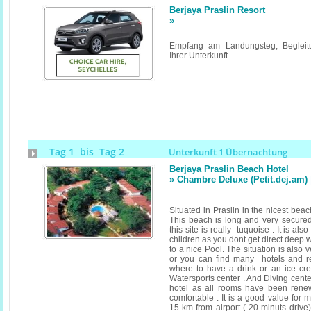
Berjaya Praslin Resort
»
Empfang am Landungsteg, Begleitu
Ihrer Unterkunft
Tag 1 bis Tag 2
Unterkunft 1 Übernachtung
Berjaya Praslin Beach Hotel
» Chambre Deluxe (Petit.dej.am
Situated in Praslin in the nicest bea
This beach is long and very secured
this site is really tuquoise . It is als
children as you dont get direct deep 
to a nice Pool. The situation is also
or you can find many hotels and r
where to have a drink or an ice cr
Watersports center . And Diving cent
hotel as all rooms have been rene
comfortable . It is a good value for 
15 km from airport ( 20 minuts drive