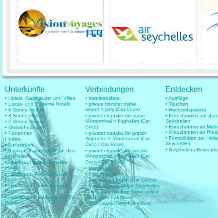
Unterkünfte
Verbindungen
Entdecken
• Hotels, Gasthäuser und Villen
• hoteltransfers
• Ausflüge
• Luxus- und 5 Sterne Hotels
• private transfer mahe
• Tauchen
airport > jetty (Cat Coco)
• 4 Sterne Hotels
• Hochzeitspakete
• 3 Sterne Hotels
• privater transfer für mahe
• Kreuzfahrten auf den
fÄhrterminal > flughafen (Cat
Seychellen
• 2 Sterne Hotels
Coco)
• Kreuzfahrten ab Mah
• Mietwohnungen
• Kreuzfahrten ab Prasl
• Pensionen
• privater transfer für praslin
• Formalitäten zur Heir
flughafen > fÄhrterminal (Cat
• Villen
Seychellen
Coco / Cat Rose)
• Luxusvillen
• Seychellen: Reise pl
• 6 urlaub & aufenthalt auf den
• privater transfer für praslin
seychellen
fÄhrterminal > flughafen (Cat
Coco / Cat Rose)
• Hotels auf den Seychellen
(Karte)
• Mietwagen
• Hotels und Pensionen auf
• Inlandsflüge
Mahe
• Seeverbindungen (Cat Cocos)
• Hotels und Pensionen auf
• Internationale Flüge Seychelles
Praslin
• Gestalten Sie Ihre Reise online
• Hotels und Pensionen auf La
• Cat Coco Fahrpläne
Digue
• Inter Island Ferry Fahrpläne