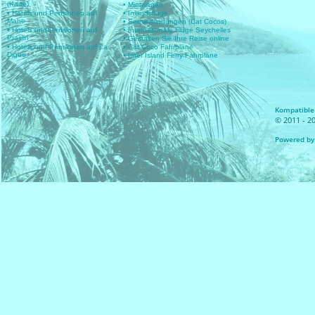
(Karte)
• Mietwagen
• Hotels und Pensionen auf
• Inlandsflüge
Mahe
• Seeverbindungen (Cat Cocos)
• Hotels und Pensionen auf
• Internationale Flüge Seychelles
Praslin
• Gestalten Sie Ihre Reise online
• Hotels und Pensionen auf La
• Cat Coco Fahrpläne
Digue
• Inter Island Ferry Fahrpläne
Kompatible 
© 2011 - 20
Powered by