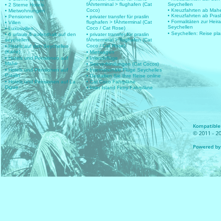
fÄhrterminal > flughafen (Cat
Seychellen
• 2 Sterne Hotels
Coco)
• Kreuzfahrten ab Mah
• Mietwohnungen
• Kreuzfahrten ab Prasl
• Pensionen
• privater transfer für praslin
• Formalitäten zur Heir
flughafen > fÄhrterminal (Cat
• Villen
Seychellen
Coco / Cat Rose)
• Luxusvillen
• Seychellen: Reise pl
• 6 urlaub & aufenthalt auf den
• privater transfer für praslin
seychellen
fÄhrterminal > flughafen (Cat
Coco / Cat Rose)
• Hotels auf den Seychellen
(Karte)
• Mietwagen
• Hotels und Pensionen auf
• Inlandsflüge
Mahe
• Seeverbindungen (Cat Cocos)
• Hotels und Pensionen auf
• Internationale Flüge Seychelles
Praslin
• Gestalten Sie Ihre Reise online
• Hotels und Pensionen auf La
• Cat Coco Fahrpläne
Digue
• Inter Island Ferry Fahrpläne
Kompatible 
© 2011 - 20
Powered by