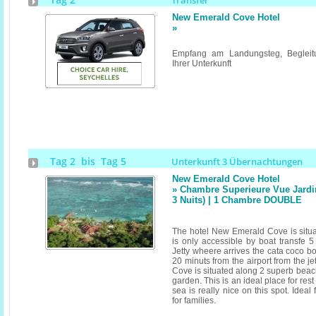
Transfer
New Emerald Cove Hotel
»
Empfang am Landungsteg, Begleitu
Ihrer Unterkunft
Tag 2 bis Tag 5
Unterkunft 3 Übernachtungen
New Emerald Cove Hotel
» Chambre Superieure Vue Jardi
3 Nuits) | 1 Chambre DOUBLE
The hotel New Emerald Cove is situ
is only accessible by boat transfe 
Jetty wheere arrives the cata coco b
20 minuts from the airport from the j
Cove is situated along 2 superb beach
garden. This is an ideal place for res
sea is really nice on this spot. Idea
for families.