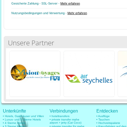
Gesicherte Zahlung - SSL-Server -
Mehr erfahren
Nutzungsbedingungen und Verwertung -
Mehr erfahren
Unsere Partner
Unterkünfte
Verbindungen
Entdecken
• Hotels, Gasthäuser und Villen
• hoteltransfers
• Ausflüge
• Luxus- und 5 Sterne Hotels
• private transfer mahe
• Tauchen
airport > jetty (Cat Coco)
• 4 Sterne Hotels
• Hochzeitspakete
• 3 Sterne Hotels
• privater transfer für mahe
• Kreuzfahrten auf den