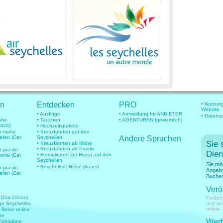
en
Entdecken
PRO
• Nutzun
Website
• Ausflüge
• Anmeldung für ANBIETER
• Datens
mahe
• Tauchen
• AGENTUREN (gewerblich)
Coco)
• Hochzeitspakete
für mahe
• Kreuzfahrten auf den
hafen (Cat
Seychellen
Andere Sprachen
Sie 
• Kreuzfahrten ab Mahe
• Kreuzfahrten ab Praslin
r praslin
Dien
• Formalitäten zur Heirat auf den
minal (Cat
Seychellen
Sie mö
• Seychellen: Reise planen
r praslin
Angebo
hafen (Cat
Buchen
Verö
 (Cat Cocos)
Fordern
üge Seychelles
und se
online
e Reise online
ne
Werb
 Fahrpläne