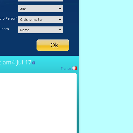
pro Person)
n nach
 am4-Jul-17
France