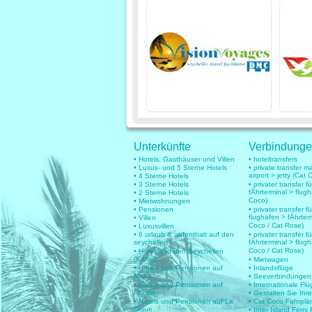
Unterkünfte
Verbindung
• Hotels, Gasthäuser und Villen
• hoteltransfers
• Luxus- und 5 Sterne Hotels
• private transfer 
airport > jetty (Cat 
• 4 Sterne Hotels
• 3 Sterne Hotels
• privater transfer 
fÄhrterminal > flug
• 2 Sterne Hotels
Coco)
• Mietwohnungen
• Pensionen
• privater transfer fü
flughafen > fÄhrter
• Villen
Coco / Cat Rose)
• Luxusvillen
• 6 urlaub & aufenthalt auf den
• privater transfer fü
seychellen
fÄhrterminal > flug
Coco / Cat Rose)
• Hotels auf den Seychellen
(Karte)
• Mietwagen
• Hotels und Pensionen auf
• Inlandsflüge
Mahe
• Seeverbindungen
• Hotels und Pensionen auf
• Internationale Fl
Praslin
• Gestalten Sie Ihr
• Hotels und Pensionen auf La
• Cat Coco Fahrplä
Digue
• Inter Island Ferry