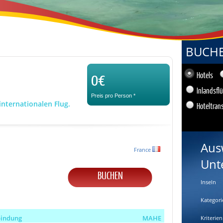
BUCHEN
0€
Hotels
Inlandsfl
Preis pro Person
*
internationalen Flug.
Hoteltran
Aus
France
Unt
BUCHEN
Inseln
Kategori
bindung
MAHE
Kriterien