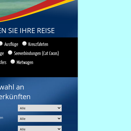
 SIE IHRE REISE
Ausflüge
Kreuzfahrten
üge
Seeverbindungen (Cat Cocos)
sfers
Mietwagen
wahl an
erkünften
en