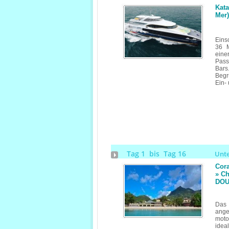
Kata
Mer)
Eins
36 M
eine
Pass
Bars
Begr
Ein- 
Tag 1 bis Tag 16
Unt
Cora
» Ch
DOU
Das 
ange
moto
idea