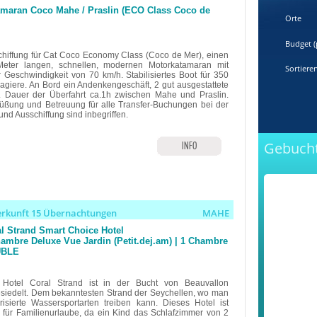
maran Coco Mahe / Praslin (ECO Class Coco de
Orte
Budget (
chiffung für Cat Coco Economy Class (Coco de Mer), einen
eter langen, schnellen, modernen Motorkatamaran mit
Sortiere
r Geschwindigkeit von 70 km/h. Stabilisiertes Boot für 350
agiere. An Bord ein Andenkengeschäft, 2 gut ausgestattete
. Dauer der Überfahrt ca.1h zwischen Mahe und Praslin.
üßung und Betreuung für alle Transfer-Buchungen bei der
und Ausschiffung sind inbegriffen.
Gebucht
INFO
erkunft 15 Übernachtungen
MAHE
l Strand Smart Choice Hotel
ambre Deluxe Vue Jardin (Petit.dej.am) | 1 Chambre
BLE
Hotel Coral Strand ist in der Bucht von Beauvallon
siedelt. Dem bekanntesten Strand der Seychellen, wo man
risierte Wassersportarten treiben kann. Dieses Hotel ist
l für Familienurlaube, da ein Kind das Schlafzimmer von 2