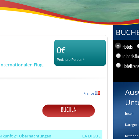
BUCHEN
0€
Hotels
Inlandsfl
Preis pro Person
*
internationalen Flug.
Hoteltran
Aus
France
Unt
BUCHEN
Inseln
Kategori
erkunft 21 Übernachtungen
LA DIGUE
Kriterien