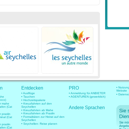
en
Entdecken
PRO
• Nutzun
Website
• Ausflüge
• Anmeldung für ANBIETER
• Datens
mahe
• Tauchen
• AGENTUREN (gewerblich)
Coco)
• Hochzeitspakete
für mahe
• Kreuzfahrten auf den
hafen (Cat
Seychellen
Andere Sprachen
Sie 
• Kreuzfahrten ab Mahe
• Kreuzfahrten ab Praslin
r praslin
Dien
• Formalitäten zur Heirat auf den
minal (Cat
Seychellen
Sie mö
• Seychellen: Reise planen
r praslin
Angebo
hafen (Cat