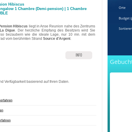
sion Hibiscus
Orte
ungalow 1 Chambre (Demi-pension) | 1 Chambre
BLE
Budget (
ension Hibiscus
liegt in Anse Reunion nahe des Zentrums
Sortiere
La Digue
. Der herzliche Empfang des Besitzers wird Sie
so bezaubern wie die ideale Lage, nur 10 mn. mit dem
rad vom berühmten
Strand
Source d'Argent
.
INFO
Gebucht
nd Verfügbarkeit basierend auf Ihren Daten.
erfahren
ren
rfahren