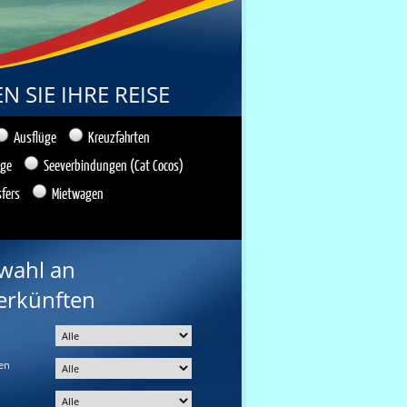
 SIE IHRE REISE
Ausflüge
Kreuzfahrten
üge
Seeverbindungen (Cat Cocos)
sfers
Mietwagen
wahl an
erkünften
en