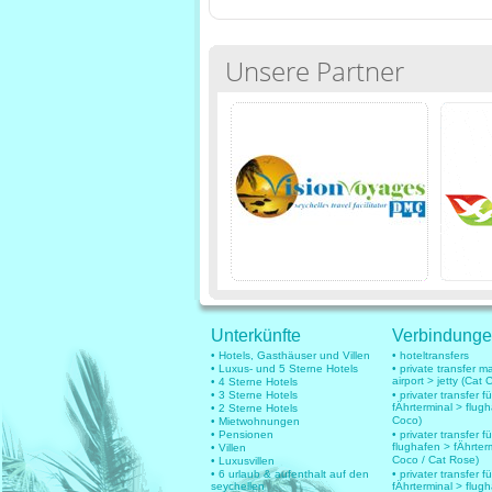
Unsere Partner
Unterkünfte
Verbindung
• Hotels, Gasthäuser und Villen
• hoteltransfers
• Luxus- und 5 Sterne Hotels
• private transfer 
airport > jetty (Cat 
• 4 Sterne Hotels
• 3 Sterne Hotels
• privater transfer 
fÄhrterminal > flug
• 2 Sterne Hotels
Coco)
• Mietwohnungen
• Pensionen
• privater transfer fü
flughafen > fÄhrter
• Villen
Coco / Cat Rose)
• Luxusvillen
• 6 urlaub & aufenthalt auf den
• privater transfer fü
seychellen
fÄhrterminal > flug