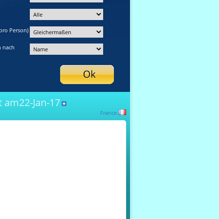
pro Person)
n nach
 am22-Jan-17
France