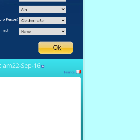
pro Person)
n nach
t am22-Sep-16
France