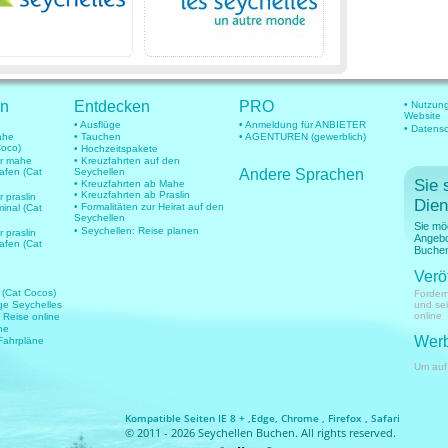
en
Entdecken
PRO
• Nutzun
Website
• Ausflüge
• Anmeldung für ANBIETER
• Datens
mahe
• Tauchen
• AGENTUREN (gewerblich)
Coco)
• Hochzeitspakete
für mahe
• Kreuzfahrten auf den
hafen (Cat
Seychellen
Andere Sprachen
Sie 
• Kreuzfahrten ab Mahe
• Kreuzfahrten ab Praslin
r praslin
Dien
• Formalitäten zur Heirat auf den
minal (Cat
Seychellen
Sie mö
• Seychellen: Reise planen
r praslin
Angebo
hafen (Cat
Buchen
Verö
 (Cat Cocos)
Fordern
üge Seychelles
und se
online
e Reise online
ne
Werb
 Fahrpläne
Um auf
Kompatible Seiten IE 8 + ,Edge, Chrome , Firefox , Safari
© 2011 - 2026 Seychellen Buchen. All rights reserved.