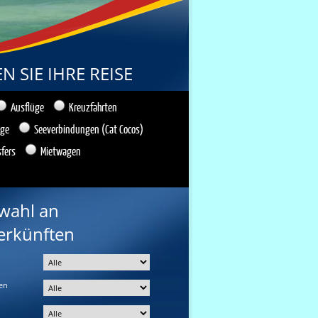
 SIE IHRE REISE
Ausflüge
Kreuzfahrten
üge
Seeverbindungen (Cat Cocos)
sfers
Mietwagen
wahl an
erkünften
en