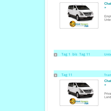
Chat
»
Empf
Unte
Tag 1 bis Tag 11
Unt
Tag 11
Tra
Chat
»
Priv
Land