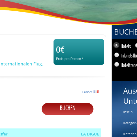
BUCHEN
0€
Hotels
Inlandsfl
Preis pro Person
*
internationalen Flug.
Hoteltran
Aus
France
Unt
BUCHEN
Inseln
Kategori
nsfer
LA DIGUE
Kriterien