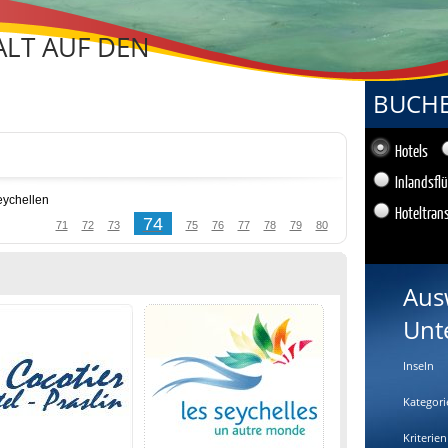
LT AUF DEN
BUCHEN
Hotels
Inlandsfl
eychellen
Hoteltran
74
71
72
73
75
76
77
78
79
80
Aus
Unt
Inseln
Kategori
Kriterien