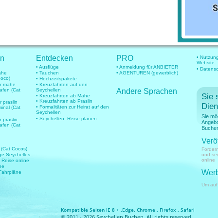
en
Entdecken
PRO
• Nutzun
Website
• Ausflüge
• Anmeldung für ANBIETER
• Datens
mahe
• Tauchen
• AGENTUREN (gewerblich)
Coco)
• Hochzeitspakete
für mahe
• Kreuzfahrten auf den
hafen (Cat
Seychellen
Andere Sprachen
Sie 
• Kreuzfahrten ab Mahe
• Kreuzfahrten ab Praslin
r praslin
Dien
• Formalitäten zur Heirat auf den
minal (Cat
Seychellen
Sie mö
• Seychellen: Reise planen
r praslin
Angebo
hafen (Cat
Buchen
Verö
 (Cat Cocos)
Fordern
üge Seychelles
und se
online
e Reise online
ne
Werb
 Fahrpläne
Um auf
Kompatible Seiten IE 8 + ,Edge, Chrome , Firefox , Safari
© 2011 - 2026 Seychellen Buchen. All rights reserved.