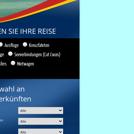
 SIE IHRE REISE
Ausflüge
Kreuzfahrten
üge
Seeverbindungen (Cat Cocos)
sfers
Mietwagen
wahl an
erkünften
en