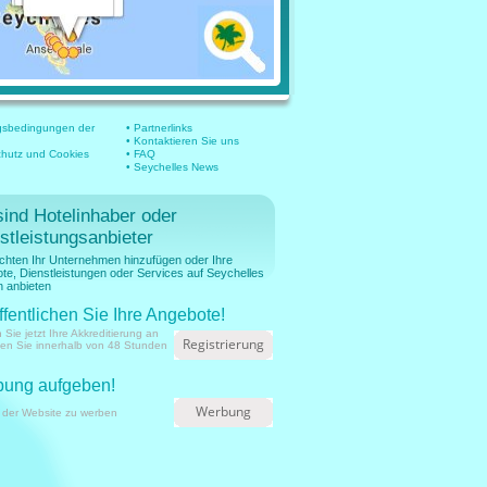
gsbedingungen der
• Partnerlinks
• Kontaktieren Sie uns
chutz und Cookies
• FAQ
• Seychelles News
sind Hotelinhaber oder
stleistungsanbieter
chten Ihr Unternehmen hinzufügen oder Ihre
te, Dienstleistungen oder Services auf Seychelles
 anbieten
ffentlichen Sie Ihre Angebote!
 Sie jetzt Ihre Akkreditierung an
Registrierung
ien Sie innerhalb von 48 Stunden
ung aufgeben!
Werbung
 der Website zu werben