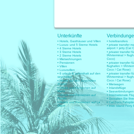
Unterkünfte
Verbindung
• Hotels, Gasthäuser und Villen
• hoteltransfers
• Luxus- und 5 Sterne Hotels
• private transfer 
airport > jetty (Cat 
• 4 Sterne Hotels
• 3 Sterne Hotels
• privater transfer 
fÄhrterminal > flug
• 2 Sterne Hotels
Coco)
• Mietwohnungen
• Pensionen
• privater transfer fü
flughafen > fÄhrter
• Villen
Coco / Cat Rose)
• Luxusvillen
• 6 urlaub & aufenthalt auf den
• privater transfer fü
seychellen
fÄhrterminal > flug
Coco / Cat Rose)
• Hotels auf den Seychellen
(Karte)
• Mietwagen
• Hotels und Pensionen auf
• Inlandsflüge
Mahe
• Seeverbindungen
• Hotels und Pensionen auf
• Internationale Fl
Praslin
• Gestalten Sie Ihr
• Hotels und Pensionen auf La
• Cat Coco Fahrplä
Digue
• Inter Island Ferry