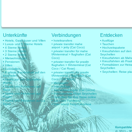
Unterkünfte
Verbindungen
Entdecken
• Hotels, Gasthäuser und Villen
• hoteltransfers
• Ausflüge
• Luxus- und 5 Sterne Hotels
• private transfer mahe
• Tauchen
airport > jetty (Cat Coco)
• 4 Sterne Hotels
• Hochzeitspakete
• 3 Sterne Hotels
• privater transfer für mahe
• Kreuzfahrten auf den
fÄhrterminal > flughafen (Cat
Seychellen
• 2 Sterne Hotels
Coco)
• Kreuzfahrten ab Mah
• Mietwohnungen
• Kreuzfahrten ab Prasl
• Pensionen
• privater transfer für praslin
• Formalitäten zur Heir
flughafen > fÄhrterminal (Cat
• Villen
Seychellen
Coco / Cat Rose)
• Luxusvillen
• Seychellen: Reise pl
• 6 urlaub & aufenthalt auf den
• privater transfer für praslin
seychellen
fÄhrterminal > flughafen (Cat
Coco / Cat Rose)
• Hotels auf den Seychellen
(Karte)
• Mietwagen
• Hotels und Pensionen auf
• Inlandsflüge
Mahe
• Seeverbindungen (Cat Cocos)
• Hotels und Pensionen auf
• Internationale Flüge Seychelles
Praslin
• Gestalten Sie Ihre Reise online
• Hotels und Pensionen auf La
• Cat Coco Fahrpläne
Digue
• Inter Island Ferry Fahrpläne
Kompatible 
© 2011 - 20