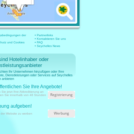
gsbedingungen der
• Partnerlinks
• Kontaktieren Sie uns
chutz und Cookies
• FAQ
• Seychelles News
sind Hotelinhaber oder
stleistungsanbieter
chten Ihr Unternehmen hinzufügen oder Ihre
te, Dienstleistungen oder Services auf Seychelles
 anbieten
ffentlichen Sie Ihre Angebote!
 Sie jetzt Ihre Akkreditierung an
Registrierung
ien Sie innerhalb von 48 Stunden
ung aufgeben!
Werbung
 der Website zu werben