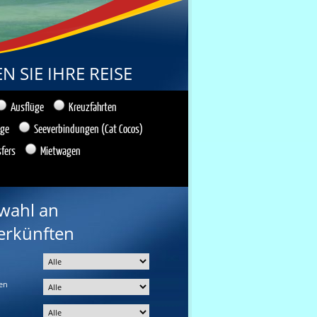
 SIE IHRE REISE
Ausflüge
Kreuzfahrten
üge
Seeverbindungen (Cat Cocos)
sfers
Mietwagen
wahl an
erkünften
en