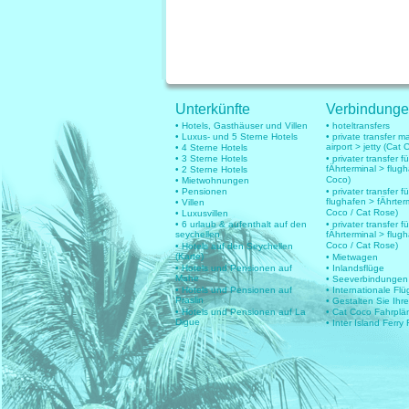
Unterkünfte
Verbindung
• Hotels, Gasthäuser und Villen
• hoteltransfers
• Luxus- und 5 Sterne Hotels
• private transfer 
airport > jetty (Cat 
• 4 Sterne Hotels
• 3 Sterne Hotels
• privater transfer 
fÄhrterminal > flug
• 2 Sterne Hotels
Coco)
• Mietwohnungen
• Pensionen
• privater transfer fü
flughafen > fÄhrter
• Villen
Coco / Cat Rose)
• Luxusvillen
• 6 urlaub & aufenthalt auf den
• privater transfer fü
seychellen
fÄhrterminal > flug
Coco / Cat Rose)
• Hotels auf den Seychellen
(Karte)
• Mietwagen
• Hotels und Pensionen auf
• Inlandsflüge
Mahe
• Seeverbindungen
• Hotels und Pensionen auf
• Internationale Fl
Praslin
• Gestalten Sie Ihr
• Hotels und Pensionen auf La
• Cat Coco Fahrplä
Digue
• Inter Island Ferry