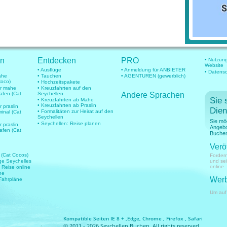
en
Entdecken
PRO
• Nutzun
Website
• Ausflüge
• Anmeldung für ANBIETER
• Datens
mahe
• Tauchen
• AGENTUREN (gewerblich)
Coco)
• Hochzeitspakete
für mahe
• Kreuzfahrten auf den
hafen (Cat
Seychellen
Andere Sprachen
Sie 
• Kreuzfahrten ab Mahe
• Kreuzfahrten ab Praslin
r praslin
Dien
• Formalitäten zur Heirat auf den
minal (Cat
Seychellen
Sie mö
• Seychellen: Reise planen
r praslin
Angebo
hafen (Cat
Buchen
Verö
 (Cat Cocos)
Fordern
üge Seychelles
und se
online
e Reise online
ne
Werb
 Fahrpläne
Um auf
Kompatible Seiten IE 8 + ,Edge, Chrome , Firefox , Safari
© 2011 - 2026 Seychellen Buchen. All rights reserved.