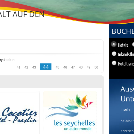
LT AUF DEN
BUCHEN
Hotels
Inlandsfl
eychellen
Hoteltran
44
41
42
43
45
46
47
48
49
50
Aus
Unt
Inseln
Kategori
Kriterien