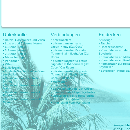
Unterkünfte
Verbindungen
Entdecken
• Hotels, Gasthäuser und Villen
• hoteltransfers
• Ausflüge
• Luxus- und 5 Sterne Hotels
• private transfer mahe
• Tauchen
airport > jetty (Cat Coco)
• 4 Sterne Hotels
• Hochzeitspakete
• 3 Sterne Hotels
• privater transfer für mahe
• Kreuzfahrten auf den
fÄhrterminal > flughafen (Cat
Seychellen
• 2 Sterne Hotels
Coco)
• Kreuzfahrten ab Mah
• Mietwohnungen
• Kreuzfahrten ab Prasl
• Pensionen
• privater transfer für praslin
• Formalitäten zur Heir
flughafen > fÄhrterminal (Cat
• Villen
Seychellen
Coco / Cat Rose)
• Luxusvillen
• Seychellen: Reise pl
• 6 urlaub & aufenthalt auf den
• privater transfer für praslin
seychellen
fÄhrterminal > flughafen (Cat
Coco / Cat Rose)
• Hotels auf den Seychellen
(Karte)
• Mietwagen
• Hotels und Pensionen auf
• Inlandsflüge
Mahe
• Seeverbindungen (Cat Cocos)
• Hotels und Pensionen auf
• Internationale Flüge Seychelles
Praslin
• Gestalten Sie Ihre Reise online
• Hotels und Pensionen auf La
• Cat Coco Fahrpläne
Digue
• Inter Island Ferry Fahrpläne
Kompatible 
© 2011 - 20