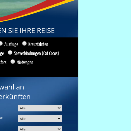
 SIE IHRE REISE
Ausflüge
Kreuzfahrten
üge
Seeverbindungen (Cat Cocos)
sfers
Mietwagen
wahl an
erkünften
en