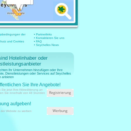
gsbedingungen der
• Partnerlinks
• Kontaktieren Sie uns
chutz und Cookies
• FAQ
• Seychelles News
sind Hotelinhaber oder
stleistungsanbieter
chten Ihr Unternehmen hinzufügen oder Ihre
te, Dienstleistungen oder Services auf Seychelles
 anbieten
ffentlichen Sie Ihre Angebote!
 Sie jetzt Ihre Akkreditierung an
Registrierung
ien Sie innerhalb von 48 Stunden
ung aufgeben!
Werbung
 der Website zu werben