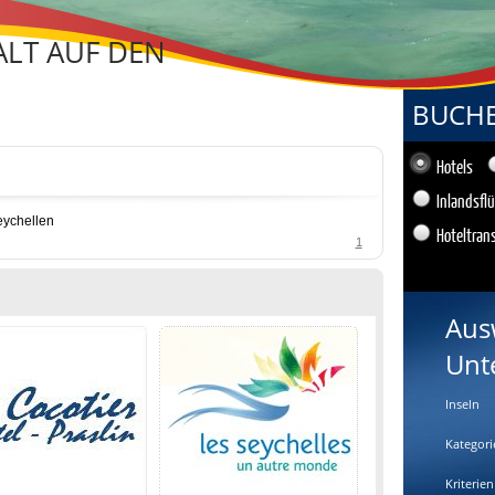
LT AUF DEN
BUCHEN
Hotels
Inlandsfl
eychellen
Hoteltran
1
Aus
Unt
Inseln
Kategori
Kriterien