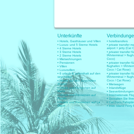
Unterkünfte
Verbindung
• Hotels, Gasthäuser und Villen
• hoteltransfers
• Luxus- und 5 Sterne Hotels
• private transfer 
airport > jetty (Cat 
• 4 Sterne Hotels
• 3 Sterne Hotels
• privater transfer 
fÄhrterminal > flug
• 2 Sterne Hotels
Coco)
• Mietwohnungen
• Pensionen
• privater transfer fü
flughafen > fÄhrter
• Villen
Coco / Cat Rose)
• Luxusvillen
• 6 urlaub & aufenthalt auf den
• privater transfer fü
seychellen
fÄhrterminal > flug
Coco / Cat Rose)
• Hotels auf den Seychellen
(Karte)
• Mietwagen
• Hotels und Pensionen auf
• Inlandsflüge
Mahe
• Seeverbindungen
• Hotels und Pensionen auf
• Internationale Fl
Praslin
• Gestalten Sie Ihr
• Hotels und Pensionen auf La
• Cat Coco Fahrplä
Digue
• Inter Island Ferry