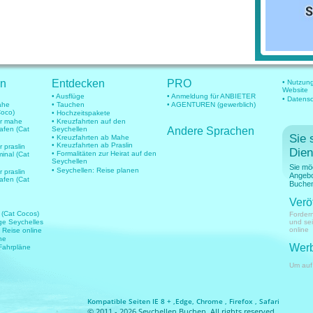
en
Entdecken
PRO
• Nutzun
Website
• Ausflüge
• Anmeldung für ANBIETER
• Datens
mahe
• Tauchen
• AGENTUREN (gewerblich)
Coco)
• Hochzeitspakete
für mahe
• Kreuzfahrten auf den
hafen (Cat
Seychellen
Andere Sprachen
Sie 
• Kreuzfahrten ab Mahe
• Kreuzfahrten ab Praslin
r praslin
Dien
• Formalitäten zur Heirat auf den
minal (Cat
Seychellen
Sie mö
• Seychellen: Reise planen
r praslin
Angebo
hafen (Cat
Buchen
Verö
 (Cat Cocos)
Fordern
üge Seychelles
und se
online
e Reise online
ne
Werb
 Fahrpläne
Um auf
Kompatible Seiten IE 8 + ,Edge, Chrome , Firefox , Safari
© 2011 - 2026 Seychellen Buchen. All rights reserved.