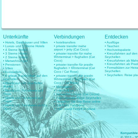
Unterkünfte
Verbindungen
Entdecken
• Hotels, Gasthäuser und Villen
• hoteltransfers
• Ausflüge
• Luxus- und 5 Sterne Hotels
• private transfer mahe
• Tauchen
airport > jetty (Cat Coco)
• 4 Sterne Hotels
• Hochzeitspakete
• 3 Sterne Hotels
• privater transfer für mahe
• Kreuzfahrten auf den
fÄhrterminal > flughafen (Cat
Seychellen
• 2 Sterne Hotels
Coco)
• Kreuzfahrten ab Mah
• Mietwohnungen
• Kreuzfahrten ab Prasl
• Pensionen
• privater transfer für praslin
• Formalitäten zur Heir
flughafen > fÄhrterminal (Cat
• Villen
Seychellen
Coco / Cat Rose)
• Luxusvillen
• Seychellen: Reise pl
• 6 urlaub & aufenthalt auf den
• privater transfer für praslin
seychellen
fÄhrterminal > flughafen (Cat
Coco / Cat Rose)
• Hotels auf den Seychellen
(Karte)
• Mietwagen
• Hotels und Pensionen auf
• Inlandsflüge
Mahe
• Seeverbindungen (Cat Cocos)
• Hotels und Pensionen auf
• Internationale Flüge Seychelles
Praslin
• Gestalten Sie Ihre Reise online
• Hotels und Pensionen auf La
• Cat Coco Fahrpläne
Digue
• Inter Island Ferry Fahrpläne
Kompatible 
© 2011 - 20