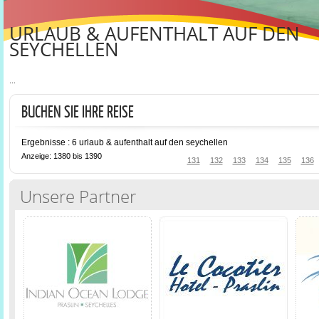
URLAUB & AUFENTHALT AUF DEN
SEYCHELLEN
...
BUCHEN SIE IHRE REISE
Ergebnisse : 6 urlaub & aufenthalt auf den seychellen
Anzeige: 1380 bis 1390
131
132
133
134
135
136
Unsere Partner