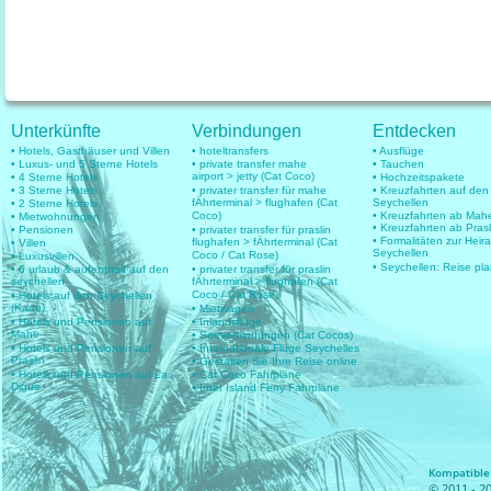
Unterkünfte
Verbindungen
Entdecken
• Hotels, Gasthäuser und Villen
• hoteltransfers
• Ausflüge
• Luxus- und 5 Sterne Hotels
• private transfer mahe
• Tauchen
airport > jetty (Cat Coco)
• 4 Sterne Hotels
• Hochzeitspakete
• 3 Sterne Hotels
• privater transfer für mahe
• Kreuzfahrten auf den
fÄhrterminal > flughafen (Cat
Seychellen
• 2 Sterne Hotels
Coco)
• Kreuzfahrten ab Mah
• Mietwohnungen
• Kreuzfahrten ab Prasl
• Pensionen
• privater transfer für praslin
• Formalitäten zur Heir
flughafen > fÄhrterminal (Cat
• Villen
Seychellen
Coco / Cat Rose)
• Luxusvillen
• Seychellen: Reise pl
• 6 urlaub & aufenthalt auf den
• privater transfer für praslin
seychellen
fÄhrterminal > flughafen (Cat
Coco / Cat Rose)
• Hotels auf den Seychellen
(Karte)
• Mietwagen
• Hotels und Pensionen auf
• Inlandsflüge
Mahe
• Seeverbindungen (Cat Cocos)
• Hotels und Pensionen auf
• Internationale Flüge Seychelles
Praslin
• Gestalten Sie Ihre Reise online
• Hotels und Pensionen auf La
• Cat Coco Fahrpläne
Digue
• Inter Island Ferry Fahrpläne
Kompatible 
© 2011 - 20