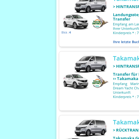
> HINTRANS
Landungssteg
Transfer
Empfang am Land
Ihrer Unterkunft
Blick :
4
Kinderpreis * : 7
Ihre letzte Bu
Takamak
> HINTRANS
Transfer für
›› Takamaka 
Empfang Marin
Dream Yacht Char
Unterkunft
Kinderpreis * : 7
Takamak
> RÜCKTRAN
Takamaka Gre