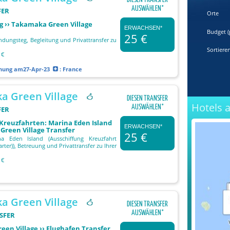
AUSWÄHLEN°
FER
Orte
 ›› Takamaka Green Village
ERWACHSEN*
Budget (
25 €
ungsteg, Begleitung und Privattransfer zu
Sortiere
 €
chung
am27-Apr-23
: France
a Green Village
DIESEN TRANSFER
Hotels 
AUSWÄHLEN°
FER
 Kreuzfahrten: Marina Eden Island
ERWACHSEN*
Green Village Transfer
25 €
a Eden Island (Ausschiffung Kreuzfahrt
ter)), Betreuung und Privattransfer zu Ihrer
 €
a Green Village
DIESEN TRANSFER
AUSWÄHLEN°
SFER
en Village ›› Flughafen Transfer