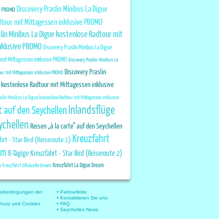
Discovery Praslin Minibus La Digue
ve PROMO
tour mit Mittagessen inklusive PROMO
lin Minibus La Digue kostenlose Radtour mit
nklusive PROMO
Discovery Praslin Minibus La Digue
 mit Mittagessen inklusive PROMO
Discovery Praslin Minibus La
Discovery Praslin
our mit Mittagessen inklusive PROMO
 kostenlose Radtour mit Mittagessen inklusive
aslin Minibus La Digue kostenlose Radtour mit Mittagessen inklusive
Inlandsflüge
t auf den Seychellen
ychellen
Reisen „à la carte” auf den Seychellen
Kreuzfahrt
hrt - Star Bird (Reiseroute 1)
am
8-Tägige Kreuzfahrt - Star Bird (Reiseroute 2)
Kreuzfahrt La Digue Dream
m
Kreuzfahrt Silhouette Dream
gsbedingungen der
• Partnerlinks
• Kontaktieren Sie uns
chutz und Cookies
• FAQ
• Seychelles News