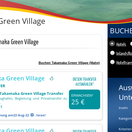
reen Village
BUCHEN
maka Green Village
Hotels
Inlandsfl
Hoteltran
Buchen Takamaka Green Village (Mahe)
a Green Village
DIESEN TRANSFER
AUSWÄHLEN°
Aus
FER
 Takamaka Green Village Transfer
Unt
ERWACHSEN*
ghafen, Begleitung und Privattransfer zu
25 €
.
 €
Inseln
chung
am22-Aug-22
: Israel
Kategori
Kriterien
a Green Village
DIESEN TRANSFER