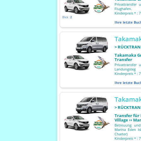
Privattransfer
Flughafen.
Kinderpreis * : 7
Blick :
2
Ihre letzte Bu
Takamak
> RÜCKTRAN
Takamaka Gre
Transfer
Privattransfer
Landungsteg
Kinderpreis * : 7
Ihre letzte Bu
Takamak
> RÜCKTRAN
Transfer fü
Village ›› Ma
Betreuung und 
Marina Eden Is
Charter)
Kinderpreis * : 7