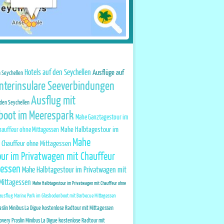
Hotels auf den Seychellen
Ausflüge auf
n Seychellen
Interinsulare Seeverbindungen
Ausflug mit
den Seychellen
boot im Meerespark
Mahe Ganztagestour im
Mahe Halbtagestour im
hauffeur ohne Mittagessen
Mahe
 Chauffeur ohne Mittagessen
ur im Privatwagen mit Chauffeur
gessen
Mahe Halbtagestour im Privatwagen mit
 Mittagessen
Mahe Halbtagestour im Privatwagen mit Chauffeur ohne
usflug Marine Park im Glasbodenboot mit Barbecue Mittagessen
aslin Minibus La Digue kostenlose Radtour mit Mittagessen
overy Praslin Minibus La Digue kostenlose Radtour mit