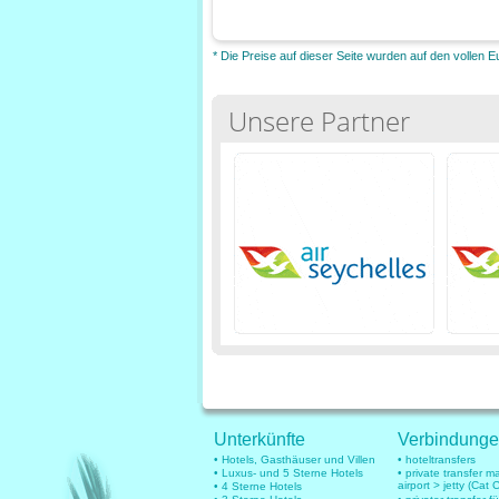
* Die Preise auf dieser Seite wurden auf den vollen 
Unsere Partner
Unterkünfte
Verbindung
• Hotels, Gasthäuser und Villen
• hoteltransfers
• Luxus- und 5 Sterne Hotels
• private transfer 
airport > jetty (Cat 
• 4 Sterne Hotels