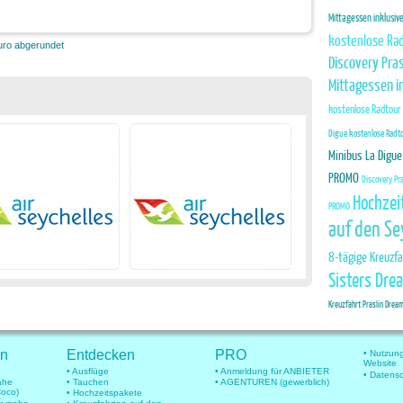
Mittagessen inklusi
kostenlose Rad
Euro abgerundet
Discovery Pras
Mittagessen i
kostenlose Radtour
Digue kostenlose Radt
Minibus La Digue
PROMO
Discovery Pr
Hochzei
PROMO
auf den Se
8-tägige Kreuzfa
Sisters Dre
Kreuzfahrt Praslin Drea
en
Entdecken
PRO
• Nutzun
Website
• Ausflüge
• Anmeldung für ANBIETER
• Datens
mahe
• Tauchen
• AGENTUREN (gewerblich)
Coco)
• Hochzeitspakete