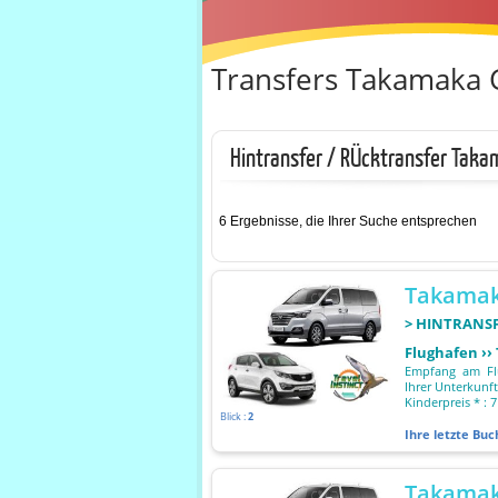
Transfers Takamaka G
Hintransfer / RÜcktransfer Taka
6 Ergebnisse, die Ihrer Suche entsprechen
Takamak
> HINTRANS
Flughafen ››
Empfang am Flu
Ihrer Unterkunft
Kinderpreis * : 7
Blick :
2
Ihre letzte Bu
Takamak