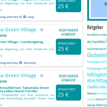
ERWACHSEN*
 und Begleitung von Ihrer Unterkunft zum
25 €
 €
chung
am5-Okt-22
: Italy
Ratgeber
a Green Village
DIESEN TRANSFER
AUSWÄHLEN°
Kreuzfahrten auf de
SFER
den Seychellen
en Village ›› Landungssteg
ERWACHSEN*
25 €
Autovermietung auf 
 und Begleitung von Ihrer Unterkunft zum
Glasboden
 €
Privatwagen mit C
chung
am2-Sep
: Germany
Privatwagen mit
Halbtagesto
a Green Village
DIESEN TRANSFER
ohne Mitta
AUSWÄHLEN°
SFER
Chauffeur ohne
r Kreuzfahrten: Takamaka Green
ERWACHSEN*
rina Eden Island Transfer
25 €
Mittagessen
Ganztagesa
Privattransfer von Ihrer Unterkunft zur
land (Einschiffung Kreuzfahrt Dream Yacht
Discovery Pr
(promo)
 €
inklusive PROMO
Disc