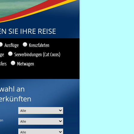
 SIE IHRE REISE
Ausflüge
Kreuzfahrten
üge
Seeverbindungen (Cat Cocos)
sfers
Mietwagen
wahl an
erkünften
en