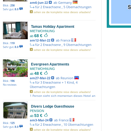
am6-Jun-22
ab Germany
Blick :
258
für 2 Erwachsene , 5 Übernachtungen
Sehr gut.
8.0
sehen sie die komplette reise dieses urlaubers!
Tamas Holiday Apartment
MIETWOHNUNG
68 €
ab
am12-Mai-22
ab France
Blick :
119
für 2 Erwachsene , 9 Übernachtungen
Sehr gut.
8.0
sehen sie die komplette reise dieses urlaubers!
Evergreen Apartments
MIETWOHNUNG
48 €
ab
am27-Mai-22
ab Reunion
Blick :
196
für 3 Erwachsene + 1 Kind, 4
No reviews
Übernachtungen
sehen sie die komplette reise dieses urlaubers!
1 Person sieht sich momentan dieses Hotel an
Divers Lodge Guesthouse
PENSION
53 €
ab
am3-Mai-24
ab France
Blick :
125
für 2 Erwachsene , 10 Übernachtungen
Sehr gut.
8.0
sehen sie die komplette reise dieses urlaubers!