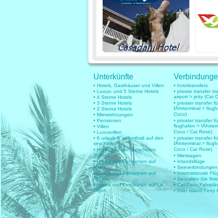
Unterkünfte
Verbindung
• Hotels, Gasthäuser und Villen
• hoteltransfers
• Luxus- und 5 Sterne Hotels
• private transfer 
airport > jetty (Cat 
• 4 Sterne Hotels
• 3 Sterne Hotels
• privater transfer 
fÄhrterminal > flug
• 2 Sterne Hotels
Coco)
• Mietwohnungen
• Pensionen
• privater transfer fü
flughafen > fÄhrter
• Villen
Coco / Cat Rose)
• Luxusvillen
• 6 urlaub & aufenthalt auf den
• privater transfer fü
seychellen
fÄhrterminal > flug
Coco / Cat Rose)
• Hotels auf den Seychellen
(Karte)
• Mietwagen
• Hotels und Pensionen auf
• Inlandsflüge
Mahe
• Seeverbindungen
• Hotels und Pensionen auf
• Internationale Fl
Praslin
• Gestalten Sie Ihr
• Hotels und Pensionen auf La
• Cat Coco Fahrplä
Digue
• Inter Island Ferry