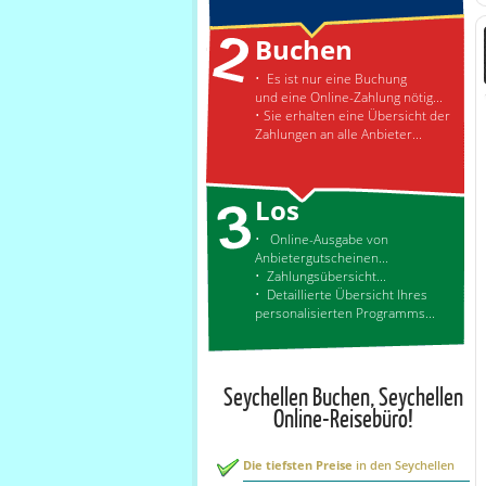
Buchen
• Es ist nur eine Buchung
und eine Online-Zahlung nötig...
• Sie erhalten eine Übersicht der
Zahlungen an alle Anbieter...
Los
• Online-Ausgabe von
Anbietergutscheinen...
• Zahlungsübersicht...
• Detaillierte Übersicht Ihres
personalisierten Programms...
Seychellen Buchen, Seychellen
Online-Reisebüro!
Die tiefsten Preise
in den Seychellen