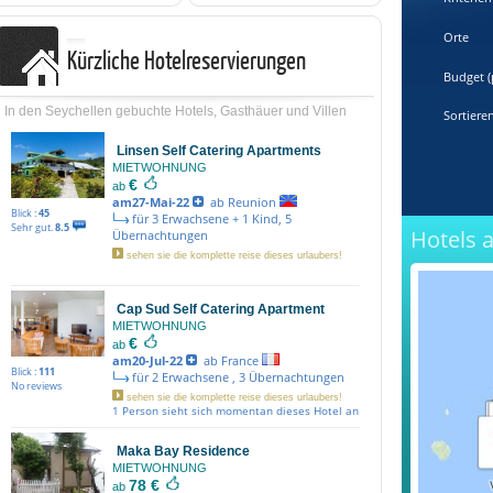
Orte
Kürzliche Hotelreservierungen
Budget (
In den Seychellen gebuchte Hotels, Gasthäuer und Villen
Sortiere
Linsen Self Catering Apartments
MIETWOHNUNG
€
ab
am27-Mai-22
ab Reunion
Blick :
45
für 3 Erwachsene + 1 Kind, 5
Sehr gut.
8.5
Hotels 
Übernachtungen
sehen sie die komplette reise dieses urlaubers!
Cap Sud Self Catering Apartment
MIETWOHNUNG
€
ab
am20-Jul-22
ab France
Blick :
111
für 2 Erwachsene , 3 Übernachtungen
No reviews
sehen sie die komplette reise dieses urlaubers!
1 Person sieht sich momentan dieses Hotel an
Maka Bay Residence
MIETWOHNUNG
78 €
ab