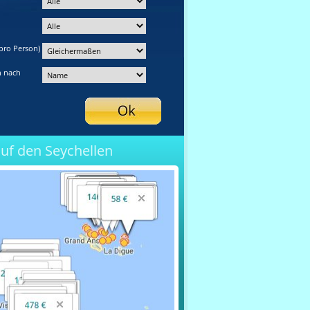
pro Person)
n nach
auf den Seychellen