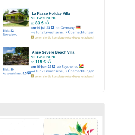
La Passe Holiday Villa
MIETWOHNUNG
83 €
ab
am14-Jul-23
ab Germany
Blick :
52
für 2 Erwachsene , 7 Übernachtungen
No reviews
sehen sie die komplette reise dieses urlaubers!
Anse Severe Beach Villa
MIETWOHNUNG
115 €
ab
am16-Jun-22
ab Seychelles
Blick :
80
für 2 Erwachsene , 2 Übernachtungen
Ausgezeichnet.
9.5
sehen sie die komplette reise dieses urlaubers!