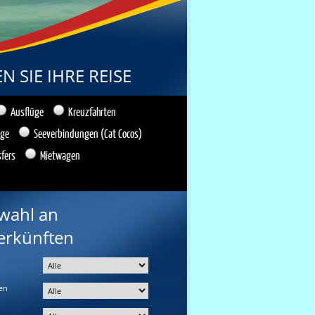
 SIE IHRE REISE
Ausflüge
Kreuzfahrten
üge
Seeverbindungen (Cat Cocos)
sfers
Mietwagen
wahl an
erkünften
en