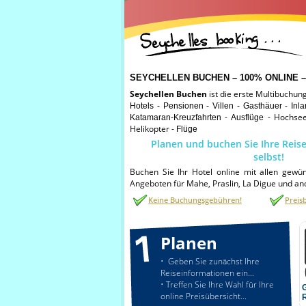
SEYCHELLEN BUCHEN – 100% ONLINE – Ho
Seychellen Buchen
ist die erste Multibuchun
-
Hotels - Pensionen - Villen - Gasthäuer
Inl
-
- Hochsee
Katamaran-Kreuzfahrten
Ausflüge
Helikopter -
Flüge
Planen und buchen Sie Ihre Reise
selbst!
Buchen Sie Ihr Hotel online mit allen gewü
Angeboten für Mahe, Praslin, La Digue und and
Keine Buchungsgebühren!
Preis
Planen
• Geben Sie zunächst Ihre
Reiseinformationen ein...
• Treffen Sie Ihre Wahl für Ihre
G
online Preisübersicht...
R