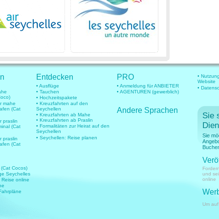
en
Entdecken
PRO
• Nutzun
Website
• Ausflüge
• Anmeldung für ANBIETER
• Datens
mahe
• Tauchen
• AGENTUREN (gewerblich)
Coco)
• Hochzeitspakete
für mahe
• Kreuzfahrten auf den
hafen (Cat
Seychellen
Andere Sprachen
Sie 
• Kreuzfahrten ab Mahe
• Kreuzfahrten ab Praslin
r praslin
Dien
• Formalitäten zur Heirat auf den
minal (Cat
Seychellen
Sie mö
• Seychellen: Reise planen
r praslin
Angebo
hafen (Cat
Buchen
Verö
 (Cat Cocos)
Fordern
üge Seychelles
und se
online
e Reise online
ne
Werb
 Fahrpläne
Um auf