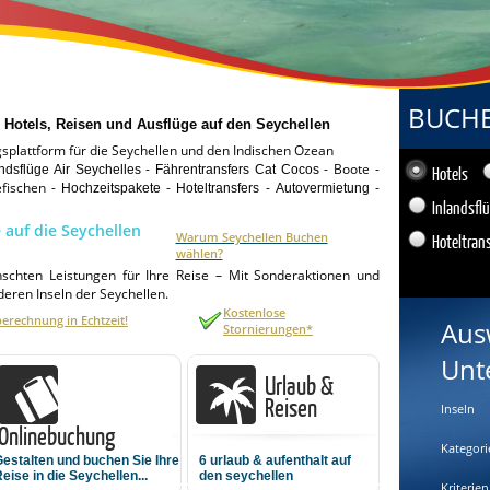
BUCHEN
tels, Reisen und Ausflüge auf den Seychellen
gsplattform für die Seychellen und den Indischen Ozean
-
- Boote -
andsflüge Air Seychelles
Fährentransfers Cat Cocos
Hotels
fischen -
-
-
-
Hochzeitspakete
Hoteltransfers
Autovermietung
Inlandsfl
 auf die Seychellen
Warum Seychellen Buchen
Hoteltran
wählen?
nschten Leistungen für Ihre Reise – Mit Sonderaktionen und
eren Inseln der Seychellen.
Kostenlose
berechnung in Echtzeit!
Aus
Stornierungen*
Unt
Urlaub &
Reisen
Inseln
Onlinebuchung
Kategori
estalten und buchen Sie Ihre
6
urlaub & aufenthalt auf
eise in die Seychellen...
den seychellen
Kriterien