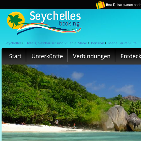
Ihre Reise planen nach
Seychelles
Hotels, Gasthäuser und Villen
Mahe
Pension
Marie Laure Suite
›
›
›
›
Start
Unterkünfte
Verbindungen
Entdec