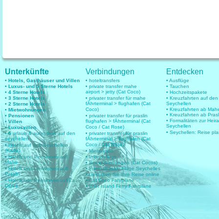
Unterkünfte
Verbindungen
Entdecken
• Hotels, Gasthäuser und Villen
• hoteltransfers
• Ausflüge
• Luxus- und 5 Sterne Hotels
• private transfer mahe
• Tauchen
airport > jetty (Cat Coco)
• 4 Sterne Hotels
• Hochzeitspakete
• 3 Sterne Hotels
• privater transfer für mahe
• Kreuzfahrten auf den
fÄhrterminal > flughafen (Cat
Seychellen
• 2 Sterne Hotels
Coco)
• Kreuzfahrten ab Mah
• Mietwohnungen
• Kreuzfahrten ab Prasl
• Pensionen
• privater transfer für praslin
• Formalitäten zur Heir
flughafen > fÄhrterminal (Cat
• Villen
Seychellen
Coco / Cat Rose)
• Luxusvillen
• Seychellen: Reise pl
• 6
urlaub & aufenthalt auf den
• privater transfer für praslin
seychellen
fÄhrterminal > flughafen (Cat
Coco / Cat Rose)
• Hotels auf den Seychellen
(Karte)
• Mietwagen
• Hotels und Pensionen auf
• Inlandsflüge
Mahe
• Seeverbindungen (Cat Cocos)
• Hotels und Pensionen auf
• Internationale Flüge Seychelles
Praslin
• Gestalten Sie Ihre Reise online
• Hotels und Pensionen auf La
• Cat Coco Fahrpläne
Digue
• Inter Island Ferry Fahrpläne