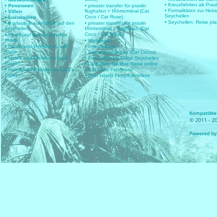
• Kreuzfahrten ab Prasl
• Pensionen
• privater transfer für praslin
• Formalitäten zur Heir
flughafen > fÄhrterminal (Cat
• Villen
Seychellen
Coco / Cat Rose)
• Luxusvillen
• Seychellen: Reise pl
• 6
urlaub & aufenthalt auf den
• privater transfer für praslin
seychellen
fÄhrterminal > flughafen (Cat
Coco / Cat Rose)
• Hotels auf den Seychellen
(Karte)
• Mietwagen
• Hotels und Pensionen auf
• Inlandsflüge
Mahe
• Seeverbindungen (Cat Cocos)
• Hotels und Pensionen auf
• Internationale Flüge Seychelles
Praslin
• Gestalten Sie Ihre Reise online
• Hotels und Pensionen auf La
• Cat Coco Fahrpläne
Digue
• Inter Island Ferry Fahrpläne
Kompatible 
© 2011 - 20
Powered by