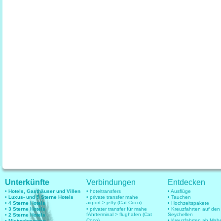
Unterkünfte
Verbindungen
Entdecken
• Hotels, Gasthäuser und Villen
• hoteltransfers
• Ausflüge
• Luxus- und 5 Sterne Hotels
• private transfer mahe
• Tauchen
airport > jetty (Cat Coco)
• 4 Sterne Hotels
• Hochzeitspakete
• 3 Sterne Hotels
• privater transfer für mahe
• Kreuzfahrten auf den
fÄhrterminal > flughafen (Cat
Seychellen
• 2 Sterne Hotels
Coco)
• Kreuzfahrten ab Mah
• Mietwohnungen