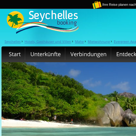
Ihre Reise planen nach
Seychelles
Hotels, Gasthäuser und Villen
Mahe
Mietwohnung
Evergreen Ap
›
›
›
›
Start
Unterkünfte
Verbindungen
Entdec