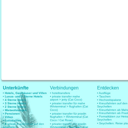
Unterkünfte
Verbindungen
Entdecken
• Hotels, Gasthäuser und Villen
• hoteltransfers
• Ausflüge
• Luxus- und 5 Sterne Hotels
• private transfer mahe
• Tauchen
airport > jetty (Cat Coco)
• 4 Sterne Hotels
• Hochzeitspakete
• 3 Sterne Hotels
• privater transfer für mahe
• Kreuzfahrten auf den
fÄhrterminal > flughafen (Cat
Seychellen
• 2 Sterne Hotels
Coco)
• Kreuzfahrten ab Mah
• Mietwohnungen
• Kreuzfahrten ab Prasl
• Pensionen
• privater transfer für praslin
• Formalitäten zur Heir
flughafen > fÄhrterminal (Cat
• Villen
Seychellen
Coco / Cat Rose)
• Luxusvillen
• Seychellen: Reise pl
• 6
urlaub & aufenthalt auf den
• privater transfer für praslin
seychellen
fÄhrterminal > flughafen (Cat