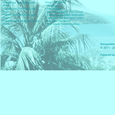
Coco / Cat Rose)
• Hotels auf den Seychellen
(Karte)
• Mietwagen
• Hotels und Pensionen auf
• Inlandsflüge
Mahe
• Seeverbindungen (Cat Cocos)
• Hotels und Pensionen auf
• Internationale Flüge Seychelles
Praslin
• Gestalten Sie Ihre Reise online
• Hotels und Pensionen auf La
• Cat Coco Fahrpläne
Digue
• Inter Island Ferry Fahrpläne
Kompatible 
© 2011 - 20
Powered by