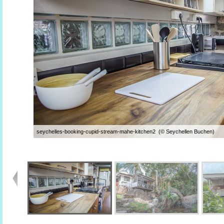
seychelles-booking-cupid-stream-mahe-kitchen2 (© Seychellen Buchen)