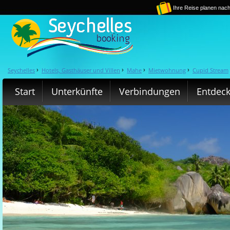
Ihre Reise planen nach
Seychelles
Hotels, Gasthäuser und Villen
Mahe
Mietwohnung
Cupid Stream
›
›
›
›
Start
Unterkünfte
Verbindungen
Entdec