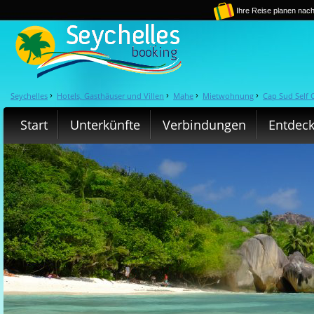
Ihre Reise planen nach
Seychelles
Hotels, Gasthäuser und Villen
Mahe
Mietwohnung
Cap Sud Self 
›
›
›
›
Start
Unterkünfte
Verbindungen
Entdec