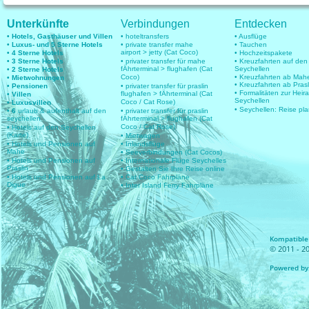
Unterkünfte
Verbindungen
Entdecken
• Hotels, Gasthäuser und Villen
• hoteltransfers
• Ausflüge
• Luxus- und 5 Sterne Hotels
• private transfer mahe
• Tauchen
airport > jetty (Cat Coco)
• 4 Sterne Hotels
• Hochzeitspakete
• 3 Sterne Hotels
• privater transfer für mahe
• Kreuzfahrten auf den
fÄhrterminal > flughafen (Cat
Seychellen
• 2 Sterne Hotels
Coco)
• Kreuzfahrten ab Mah
• Mietwohnungen
• Kreuzfahrten ab Prasl
• Pensionen
• privater transfer für praslin
• Formalitäten zur Heir
flughafen > fÄhrterminal (Cat
• Villen
Seychellen
Coco / Cat Rose)
• Luxusvillen
• Seychellen: Reise pl
• 6
urlaub & aufenthalt auf den
• privater transfer für praslin
seychellen
fÄhrterminal > flughafen (Cat
Coco / Cat Rose)
• Hotels auf den Seychellen
(Karte)
• Mietwagen
• Hotels und Pensionen auf
• Inlandsflüge
Mahe
• Seeverbindungen (Cat Cocos)
• Hotels und Pensionen auf
• Internationale Flüge Seychelles
Praslin
• Gestalten Sie Ihre Reise online
• Hotels und Pensionen auf La
• Cat Coco Fahrpläne
Digue
• Inter Island Ferry Fahrpläne
Kompatible 
© 2011 - 20
Powered by