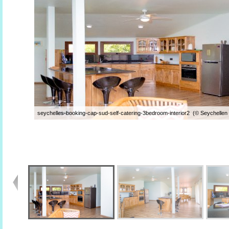
seychelles-booking-cap-sud-self-catering-3bedroom-interior2 (© Seychellen