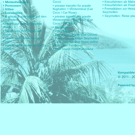
Coco)
• Kreuzfahrten ab Mah
• Mietwohnungen
• Kreuzfahrten ab Prasl
• Pensionen
• privater transfer für praslin
• Formalitäten zur Heir
flughafen > fÄhrterminal (Cat
• Villen
Seychellen
Coco / Cat Rose)
• Luxusvillen
• Seychellen: Reise pl
• 6
urlaub & aufenthalt auf den
• privater transfer für praslin
seychellen
fÄhrterminal > flughafen (Cat
Coco / Cat Rose)
• Hotels auf den Seychellen
(Karte)
• Mietwagen
• Hotels und Pensionen auf
• Inlandsflüge
Mahe
• Seeverbindungen (Cat Cocos)
• Hotels und Pensionen auf
• Internationale Flüge Seychelles
Praslin
• Gestalten Sie Ihre Reise online
• Hotels und Pensionen auf La
• Cat Coco Fahrpläne
Digue
• Inter Island Ferry Fahrpläne
Kompatible 
© 2011 - 20
Powered by