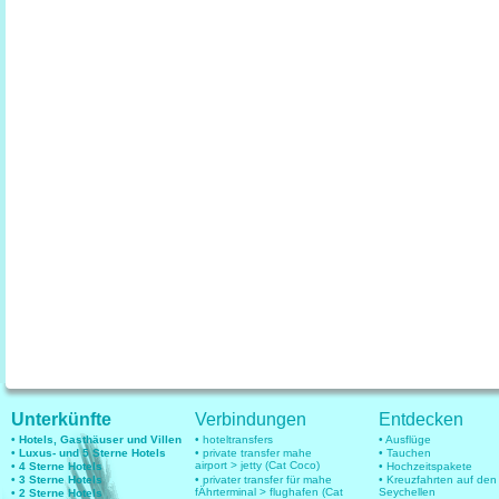
Unterkünfte
Verbindungen
Entdecken
• Hotels, Gasthäuser und Villen
• hoteltransfers
• Ausflüge
• Luxus- und 5 Sterne Hotels
• private transfer mahe
• Tauchen
airport > jetty (Cat Coco)
• 4 Sterne Hotels
• Hochzeitspakete
• 3 Sterne Hotels
• privater transfer für mahe
• Kreuzfahrten auf den
fÄhrterminal > flughafen (Cat
Seychellen
• 2 Sterne Hotels