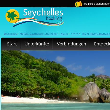
Ihre Reise planen nach
Seychelles
Hotels, Gasthäuser und Villen
Mahe
*****
The H Resort Beauval
›
›
›
›
Start
Unterkünfte
Verbindungen
Entdec