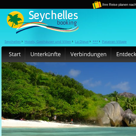
Ihre Reise planen nach
Seychelles
Hotels, Gasthäuser und Villen
La Digue
***
Patatran Village
›
›
›
›
Start
Unterkünfte
Verbindungen
Entdec