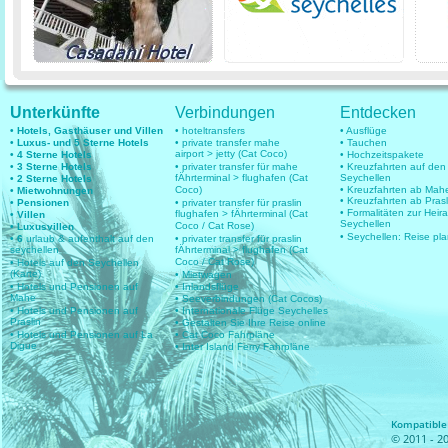
Unterkünfte
Verbindungen
Entdecken
• Hotels, Gasthäuser und Villen
• hoteltransfers
• Ausflüge
• Luxus- und 5 Sterne Hotels
• private transfer mahe
• Tauchen
airport > jetty (Cat Coco)
• 4 Sterne Hotels
• Hochzeitspakete
• 3 Sterne Hotels
• privater transfer für mahe
• Kreuzfahrten auf den
fÄhrterminal > flughafen (Cat
Seychellen
• 2 Sterne Hotels
Coco)
• Kreuzfahrten ab Mah
• Mietwohnungen
• Kreuzfahrten ab Prasl
• Pensionen
• privater transfer für praslin
• Formalitäten zur Heir
flughafen > fÄhrterminal (Cat
• Villen
Seychellen
Coco / Cat Rose)
• Luxusvillen
• Seychellen: Reise pl
• 6
urlaub & aufenthalt auf den
• privater transfer für praslin
seychellen
fÄhrterminal > flughafen (Cat
Coco / Cat Rose)
• Hotels auf den Seychellen
(Karte)
• Mietwagen
• Hotels und Pensionen auf
• Inlandsflüge
Mahe
• Seeverbindungen (Cat Cocos)
• Hotels und Pensionen auf
• Internationale Flüge Seychelles
Praslin
• Gestalten Sie Ihre Reise online
• Hotels und Pensionen auf La
• Cat Coco Fahrpläne
Digue
• Inter Island Ferry Fahrpläne
Kompatible 
© 2011 - 20