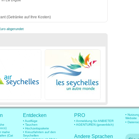
r in La Digue
ant (Getränke auf Ihre Kosten)
 Euro abgerundet
en
Entdecken
PRO
• Nutzun
Website
• Ausflüge
• Anmeldung für ANBIETER
• Datens
mahe
• Tauchen
• AGENTUREN (gewerblich)
Coco)
• Hochzeitspakete
für mahe
• Kreuzfahrten auf den
hafen (Cat
Seychellen
Andere Sprachen