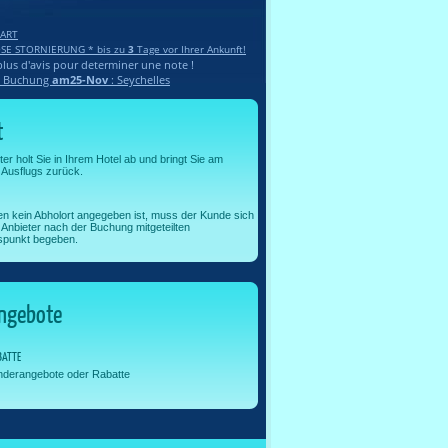
ART
SE STORNIERUNG * bis zu
3
Tage vor Ihrer Ankunft!
plus d'avis pour determiner une note !
te Buchung
am25-Nov
: Seychelles
t
ter holt Sie in Ihrem Hotel ab und bringt Sie am
Ausflugs zurück.
n kein Abholort angegeben ist, muss der Kunde sich
Anbieter nach der Buchung mitgeteilten
punkt begeben.
ngebote
BATTE
nderangebote oder Rabatte