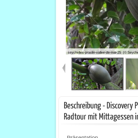
seychelles-praslin-vallee-de-mai-25 (© Seych
Beschreibung - Discovery P
Radtour mit Mittagessen 
Präsentation