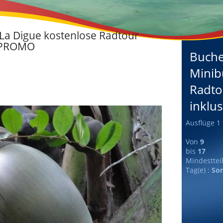
 La Digue kostenlose Radtour
e PROMO
Buche
Minib
Radto
inklu
Ausflüge 1 
Von
9
bis
17
Mindesttei
Tag(e) :
Son