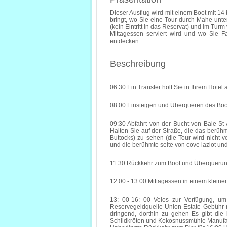
Dieser Ausflug wird mit einem Boot mit 14
bringt, wo Sie eine Tour durch Mahe un
(kein Eintritt in das Reservat) und im Tur
Mittagessen serviert wird und wo Sie F
entdecken.
Beschreibung
06:30 Ein Transfer holt Sie in Ihrem Hotel 
08:00 Einsteigen und Überqueren des Boote
09:30 Abfahrt von der Bucht von Baie St
Halten Sie auf der Straße, die das berü
Buttocks) zu sehen (die Tour wird nicht ver
und die berühmte seite von cove laziot und 
11:30 Rückkehr zum Boot und Überquerung
12:00 - 13:00 Mittagessen in einem kleinen
13: 00-16: 00 Velos zur Verfügung, um 
Reservegeldquelle Union Estate Gebühr ni
dringend, dorthin zu gehen Es gibt die 
Schildkröten und Kokosnussmühle Manufa