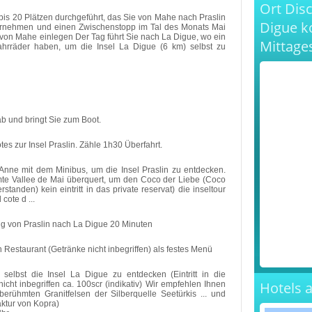
Ort Disc
 bis 20 Plätzen durchgeführt, das Sie von Mahe nach Praslin
Digue k
ternehmen und einen Zwischenstopp im Tal des Monats Mai
m von Mahe einlegen Der Tag führt Sie nach La Digue, wo ein
Mittage
ahrräder haben, um die Insel La Digue (6 km) selbst zu
ab und bringt Sie zum Boot.
s zur Insel Praslin. Zähle 1h30 Überfahrt.
 Anne mit dem Minibus, um die Insel Praslin zu entdecken.
hmte Vallee de Mai überquert, um den Coco der Liebe (Coco
standen) kein eintritt in das private reservat) die inseltour
cote d ...
 von Praslin nach La Digue 20 Minuten
 Restaurant (Getränke nicht inbegriffen) als festes Menü
selbst die Insel La Digue zu entdecken (Eintritt in die
Hotels 
cht inbegriffen ca. 100scr (indikativ) Wir empfehlen Ihnen
berühmten Granitfelsen der Silberquelle Seetürkis ... und
ktur von Kopra)