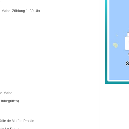
Uhr
e Mahe, Zählung 1: 30 Uhr
gue-Mahe
inbegriffen)
e
lle de Mai" in Praslin