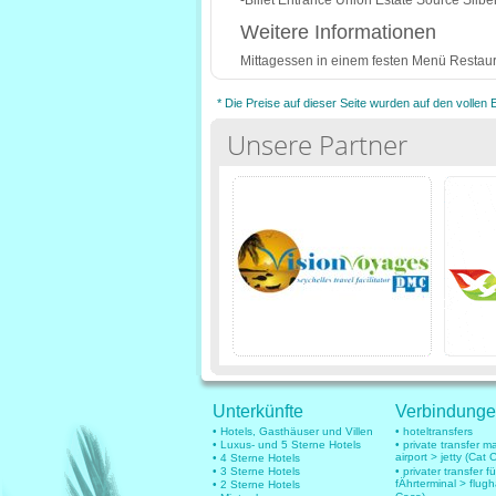
-Billet Entrance Union Estate Source Silbe
Weitere Informationen
Mittagessen in einem festen Menü Restaur
* Die Preise auf dieser Seite wurden auf den vollen
Unsere Partner
Unterkünfte
Verbindung
• Hotels, Gasthäuser und Villen
• hoteltransfers
• Luxus- und 5 Sterne Hotels
• private transfer 
airport > jetty (Cat 
• 4 Sterne Hotels
• 3 Sterne Hotels
• privater transfer 
fÄhrterminal > flug
• 2 Sterne Hotels