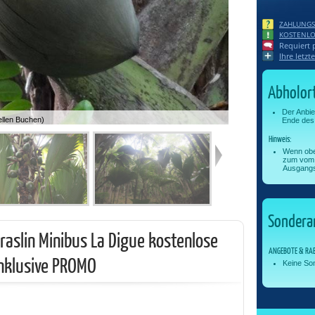
ZAHLUNGS
KOSTENLO
Requiert 
Ihre letz
Abholor
Der Anbie
ellen Buchen)
Ende des 
Hinweis:
Wenn obe
zum vom 
Ausgangs
Sondera
raslin Minibus La Digue kostenlose
ANGEBOTE & RA
inklusive PROMO
Keine So