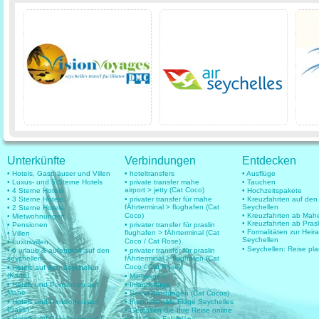
Unterkünfte
Verbindungen
Entdecken
• Hotels, Gasthäuser und Villen
• hoteltransfers
• Ausflüge
• Luxus- und 5 Sterne Hotels
• private transfer mahe
• Tauchen
airport > jetty (Cat Coco)
• 4 Sterne Hotels
• Hochzeitspakete
• 3 Sterne Hotels
• privater transfer für mahe
• Kreuzfahrten auf den
fÄhrterminal > flughafen (Cat
Seychellen
• 2 Sterne Hotels
Coco)
• Kreuzfahrten ab Mah
• Mietwohnungen
• Kreuzfahrten ab Prasl
• Pensionen
• privater transfer für praslin
• Formalitäten zur Heir
flughafen > fÄhrterminal (Cat
• Villen
Seychellen
Coco / Cat Rose)
• Luxusvillen
• Seychellen: Reise pl
• 6 urlaub & aufenthalt auf den
• privater transfer für praslin
seychellen
fÄhrterminal > flughafen (Cat
Coco / Cat Rose)
• Hotels auf den Seychellen
(Karte)
• Mietwagen
• Hotels und Pensionen auf
• Inlandsflüge
Mahe
• Seeverbindungen (Cat Cocos)
• Hotels und Pensionen auf
• Internationale Flüge Seychelles
Praslin
• Gestalten Sie Ihre Reise online
• Hotels und Pensionen auf La
• Cat Coco Fahrpläne