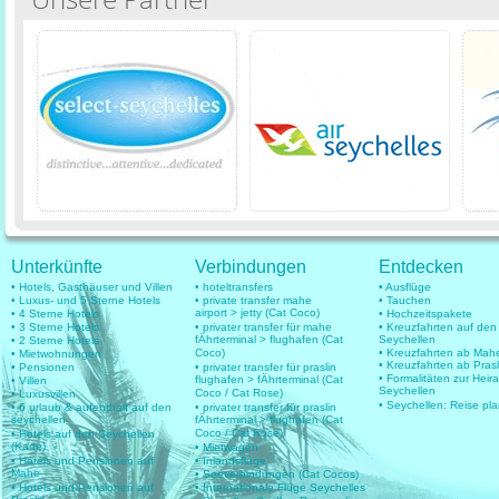
Unterkünfte
Verbindungen
Entdecken
• Hotels, Gasthäuser und Villen
• hoteltransfers
• Ausflüge
• Luxus- und 5 Sterne Hotels
• private transfer mahe
• Tauchen
airport > jetty (Cat Coco)
• 4 Sterne Hotels
• Hochzeitspakete
• 3 Sterne Hotels
• privater transfer für mahe
• Kreuzfahrten auf den
fÄhrterminal > flughafen (Cat
Seychellen
• 2 Sterne Hotels
Coco)
• Kreuzfahrten ab Mah
• Mietwohnungen
• Kreuzfahrten ab Prasl
• Pensionen
• privater transfer für praslin
• Formalitäten zur Heir
flughafen > fÄhrterminal (Cat
• Villen
Seychellen
Coco / Cat Rose)
• Luxusvillen
• Seychellen: Reise pl
• 6 urlaub & aufenthalt auf den
• privater transfer für praslin
seychellen
fÄhrterminal > flughafen (Cat
Coco / Cat Rose)
• Hotels auf den Seychellen
(Karte)
• Mietwagen
• Hotels und Pensionen auf
• Inlandsflüge
Mahe
• Seeverbindungen (Cat Cocos)
• Hotels und Pensionen auf
• Internationale Flüge Seychelles