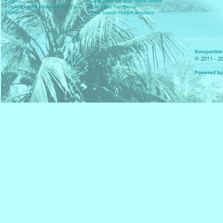
Praslin
• Gestalten Sie Ihre Reise online
• Hotels und Pensionen auf La
• Cat Coco Fahrpläne
Digue
• Inter Island Ferry Fahrpläne
Kompatible 
© 2011 - 20
Powered by