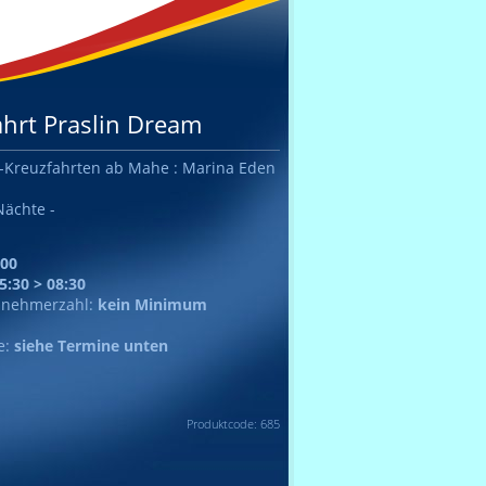
ahrt Praslin Dream
Kreuzfahrten ab Mahe : Marina Eden
Nächte -
:00
5:30 > 08:30
lnehmerzahl:
kein Minimum
e:
siehe Termine unten
Produktcode: 685