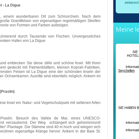
einberech
l - La Digue
el, einem wunderbaren Ort zum Schnorcheln. Nach dem
 große Granitfelsen von eigenartigen regelmäßigen Streifen
rmonie von Formen und Farben aufzeigen.
Meine l
szinierend durch Tausende von Fischen. Unvergessliches
oresken Hafen von La Digue.
SIE
HOTELS
und entdecken Sie diese stille und schöne Insel. Mit ihren
Informatio
n gedeckt mit Palmenblättern, kleinen Koprah-Fabriken,
Seychellen
zenden Felsen ist La Digue eine der schönsten Inseln der
er Ochsenkarren. Ausritte sind ebenfalls möglich. Ankern im
(Praslin)
ese Insel ein Natur- und Vogelschutzpark mit seltenen Arten
SIE HABEN 
n Praslin. Besuch des Vallée de Mai, eines UNESCO-
 ist verzaubernd. Der Weg schlängelt sich geheimnisvoll
Informatio
 Mer"-Plantage. Die Stämme sind 40 m hoch und wiegen sich
Informatio
erühren eigenartige Klänge hervor. Ankern in der Baie St.