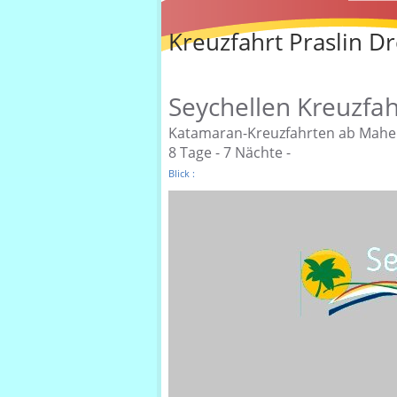
Kreuzfahrt Praslin D
Seychellen Kreuzfa
Katamaran-Kreuzfahrten ab Mahe
8 Tage - 7 Nächte -
Blick :