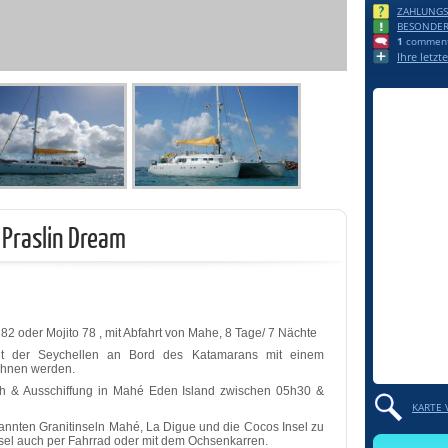
ZAHLUNGS
BESONDE
1
commenta
Ihre letz
 Praslin Dream
82 oder Mojito 78 , mit Abfahrt von Mahe, 8 Tage/ 7 Nächte
it der Seychellen an Bord des Katamarans mit einem
öhnen werden.
3h & Ausschiffung in Mahé Eden Island zwischen 05h30 &
KARTE 
kannten Granitinseln Mahé, La Digue und die Cocos Insel zu
sel auch per Fahrrad oder mit dem Ochsenkarren.