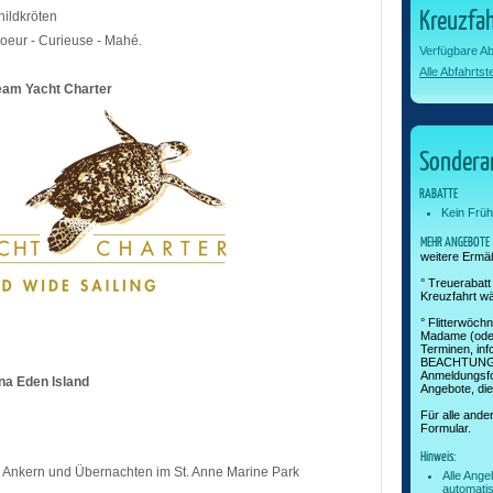
Kreuzfah
hildkröten
Soeur - Curieuse - Mahé.
Verfügbare Ab
Alle Abfahrts
eam Yacht Charter
Sondera
RABATTE
Kein Früh
MEHR ANGEBOTE
weitere Ermä
° Treuerabat
Kreuzfahrt wä
° Flitterwöc
Madame (oder
Terminen, inf
BEACHTUNG: 
Anmeldungsfor
na Eden Island
Angebote, die
Für alle and
Formular.
Hinweis:
. Ankern und Übernachten im St. Anne Marine Park
Alle Ange
automatis