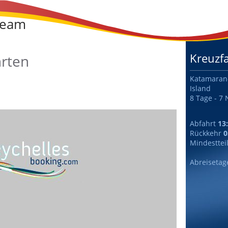
ream
Kreuzf
hrten
Katamaran-
Island
8 Tage - 7 
Abfahrt
13
Rückkehr
0
Mindesttei
Abreisetag