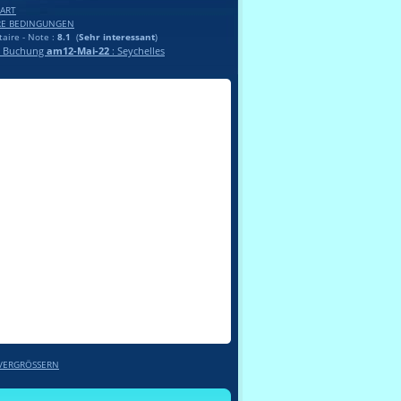
ART
RE BEDINGUNGEN
ire - Note :
8.1
(
Sehr interessant
)
te Buchung
am12-Mai-22
: Seychelles
VERGRÖSSERN