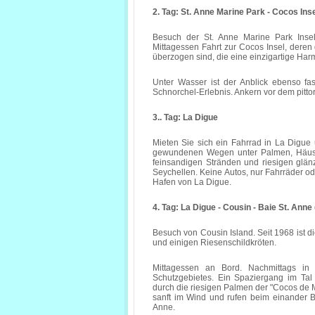
2. Tag: St. Anne Marine Park - Cocos Inse
Besuch der St. Anne Marine Park Ins
Mittagessen Fahrt zur Cocos Insel, deren
überzogen sind, die eine einzigartige Ha
Unter Wasser ist der Anblick ebenso fa
Schnorchel-Erlebnis. Ankern vor dem pitt
3.. Tag: La Digue
Mieten Sie sich ein Fahrrad in La Digue 
gewundenen Wegen unter Palmen, Häuser
feinsandigen Stränden und riesigen glän
Seychellen. Keine Autos, nur Fahrräder od
Hafen von La Digue.
4. Tag: La Digue - Cousin - Baie St. Anne 
Besuch von Cousin Island. Seit 1968 ist di
und einigen Riesenschildkröten.
Mittagessen an Bord. Nachmittags i
Schutzgebietes. Ein Spaziergang im Tal
durch die riesigen Palmen der "Cocos de
sanft im Wind und rufen beim einander B
Anne.