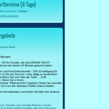
rttermine (8 Tage)
fahrtstermine:
0 Abfart
termine anzeigen
ngebote
bucherrabatt
ßigungen:
t - 5% für Kunden, die eine DREAM YACHT-
hrend der letzten 24 Monate gebucht hatten.
hner und Hochzeitsreisende - 25% Ermäßigung für
 12.5% pro Person) >>Nur gültig zu bestimmten
ormieren Sie sich über die Tarife ... ZUR
Wenn Sie in Ihrem
mular "Flitterwochen" angeben, finden Sie spezielle
 sich von den Standard-Tarifen unterscheiden.
eren Anmeldungen verwenden Sie bitte eine anderes
bote, Rabatte und sonstige Aktionen werden
ch in Ihrem Online-Angebot oder Ihrer Buchung