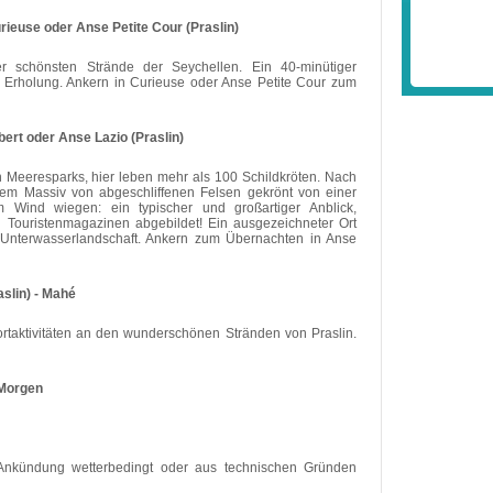
urieuse oder Anse Petite Cour (Praslin)
 schönsten Strände der Seychellen. Ein 40-minütiger
, Erholung. Ankern in Curieuse oder Anse Petite Cour zum
lbert oder Anse Lazio (Praslin)
en Meeresparks, hier leben mehr als 100 Schildkröten. Nach
inem Massiv von abgeschliffenen Felsen gekrönt von einer
 Wind wiegen: ein typischer und großartiger Anblick,
in Touristenmagazinen abgebildet! Ein ausgezeichneter Ort
Unterwasserlandschaft. Ankern zum Übernachten in Anse
aslin) - Mahé
aktivitäten an den wunderschönen Stränden von Praslin.
 Morgen
Ankündung wetterbedingt oder aus technischen Gründen