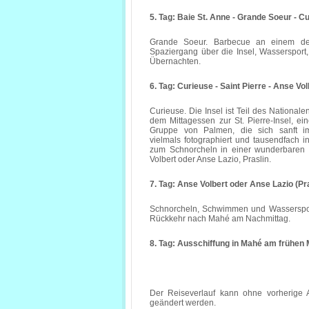
5. Tag: Baie St. Anne - Grande Soeur - C
Grande Soeur. Barbecue an einem der
Spaziergang über die Insel, Wassersport
Übernachten.
6. Tag: Curieuse - Saint Pierre - Anse Vo
Curieuse. Die Insel ist Teil des National
dem Mittagessen zur St. Pierre-Insel, e
Gruppe von Palmen, die sich sanft im
vielmals fotographiert und tausendfach 
zum Schnorcheln in einer wunderbaren 
Volbert oder Anse Lazio, Praslin.
7. Tag: Anse Volbert oder Anse Lazio (Pr
Schnorcheln, Schwimmen und Wassersport
Rückkehr nach Mahé am Nachmittag.
8. Tag: Ausschiffung in Mahé am frühen
Der Reiseverlauf kann ohne vorherige 
geändert werden.