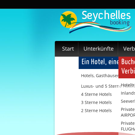
Start
Unterkünfte
Ver
Ein Hotel, eine Pens
Buche
Verb
Hotels, Gasthäuser und Vil
Hotelt
Luxus- und 5 Sterne Hotel
Inland
4 Sterne Hotels
Seever
3 Sterne Hotels
Privat
2 Sterne Hotels
AIRPOR
Privat
FLUGH