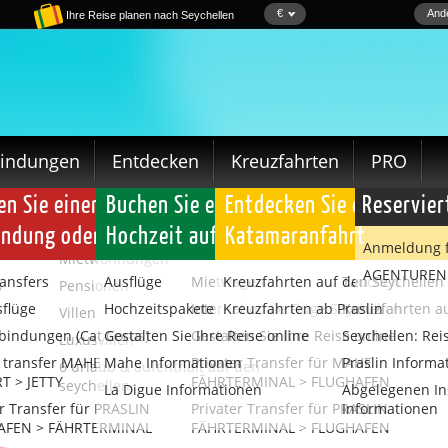
€
Ande
Ihre Reise planen nach Seychellen
bindungen
Entdecken
Kreuzfahrten
PRO
ion oder eine Villa buchen
n Sie einen Transfer, einen Mietwagen, eine
Buchen Sie einen Ausflug, Kreuzfahrt o
Entdecken Sie die Seychel
Reserviert
indung oder einen Inlandsflug
Hochzeit auf den Seychellen
Katamaranfahrt
Anmeldung 
len
Mietwohnungen
AGENTUREN (
ransfers
Ausflüge
Mietwagen
Kreuzfahrten auf den Seychellen
Tauchen
s
Pensionen
sflüge
Hochzeitspakete
Internationale Flüge Seychellen
Kreuzfahrten ab Praslin
Kreuzfahrten a
Villen
bindungen (Cat Cocos)
Gestalten Sie Ihre Reise online
Gestalten Sie Ihre Reise online
Seychellen: Rei
Luxusvillen
e transfer MAHE
Mahe Informationen
Privater Transfer für MAHE
Praslin Informa
6 urlaub & aufenthalt auf den
T > JETTY
FÄHRTERMINAL > FLUGHAFEN
seychellen
La Digue Informationen
Abgelegenen In
er Transfer für PRASLIN
Privater Transfer für PRASLIN
Informationen
AFEN > FÄHRTERMINAL
FÄHRTERMINAL > FLUGHAFEN