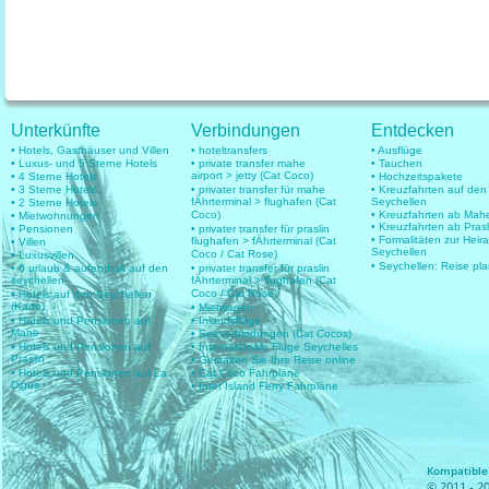
Unterkünfte
Verbindungen
Entdecken
• Hotels, Gasthäuser und Villen
• hoteltransfers
• Ausflüge
• Luxus- und 5 Sterne Hotels
• private transfer mahe
• Tauchen
airport > jetty (Cat Coco)
• 4 Sterne Hotels
• Hochzeitspakete
• 3 Sterne Hotels
• privater transfer für mahe
• Kreuzfahrten auf den
fÄhrterminal > flughafen (Cat
Seychellen
• 2 Sterne Hotels
Coco)
• Kreuzfahrten ab Mah
• Mietwohnungen
• Kreuzfahrten ab Prasl
• Pensionen
• privater transfer für praslin
• Formalitäten zur Heir
flughafen > fÄhrterminal (Cat
• Villen
Seychellen
Coco / Cat Rose)
• Luxusvillen
• Seychellen: Reise pl
• 6 urlaub & aufenthalt auf den
• privater transfer für praslin
seychellen
fÄhrterminal > flughafen (Cat
Coco / Cat Rose)
• Hotels auf den Seychellen
(Karte)
• Mietwagen
• Hotels und Pensionen auf
• Inlandsflüge
Mahe
• Seeverbindungen (Cat Cocos)
• Hotels und Pensionen auf
• Internationale Flüge Seychelles
Praslin
• Gestalten Sie Ihre Reise online
• Hotels und Pensionen auf La
• Cat Coco Fahrpläne
Digue
• Inter Island Ferry Fahrpläne
Kompatible 
© 2011 - 20